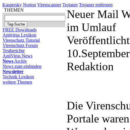
Kaspersky
Norton
Virenscanner
Trojaner
Trojaner entfernen
THEMEN
Neuer Mail 
im Umlauf
FREE Downloads
Antivirus Lexikon
Veröffentlich
Virenschutz Tutorial
Virenschutz Forum
10.September
Testberichte
AntiVirus News
News
Archiv
Redaktion
News zum einbinden
Newsletter
Technik Lexikon
weitere Themen
Die Virenschu
Portale waren