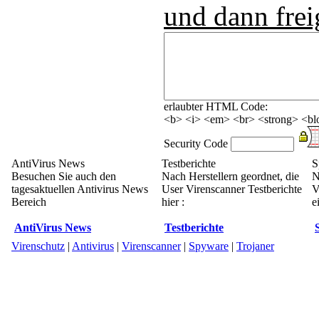
und dann frei
erlaubter HTML Code:
<b> <i> <em> <br> <strong> <blo
Security Code
AntiVirus News
Testberichte
S
Besuchen Sie auch den
Nach Herstellern geordnet, die
N
tagesaktuellen Antivirus News
User Virenscanner Testberichte
V
Bereich
hier :
e
AntiVirus News
Testberichte
Virenschutz
|
Antivirus
|
Virenscanner
|
Spyware
|
Trojaner