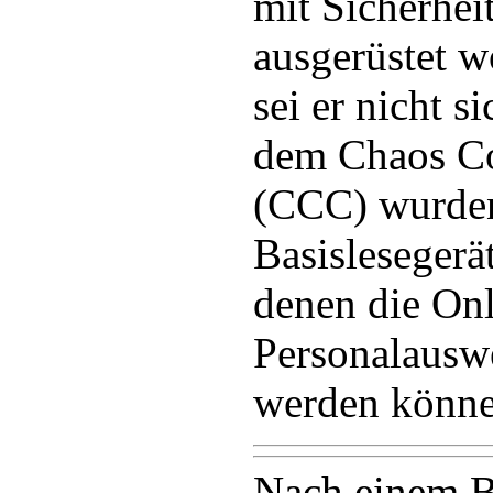
mit Sicherhei
ausgerüstet 
sei er nicht 
dem Chaos C
(CCC) wurden
Basislesegerät
denen die Onl
Personalauswe
werden könne
Nach einem B