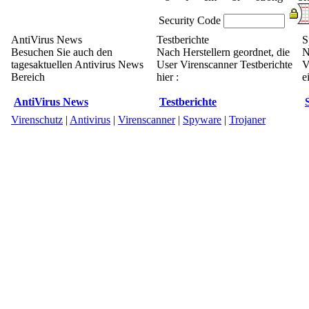
Security Code
AntiVirus News
Testberichte
S
Besuchen Sie auch den
Nach Herstellern geordnet, die
N
tagesaktuellen Antivirus News
User Virenscanner Testberichte
V
Bereich
hier :
e
AntiVirus News
Testberichte
Virenschutz
|
Antivirus
|
Virenscanner
|
Spyware
|
Trojaner