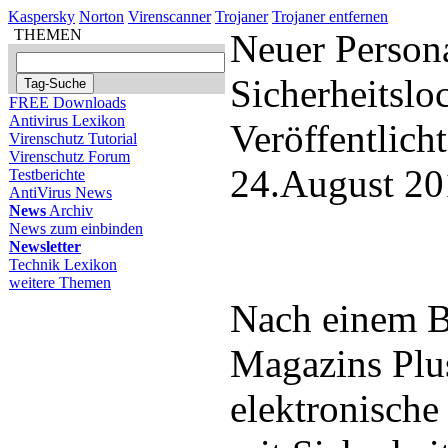
Kaspersky
Norton
Virenscanner
Trojaner
Trojaner entfernen
THEMEN
Neuer Person
Sicherheitslo
FREE Downloads
Antivirus Lexikon
Veröffentlich
Virenschutz Tutorial
Virenschutz Forum
24.August 20
Testberichte
AntiVirus News
News
Archiv
News zum einbinden
Newsletter
Technik Lexikon
weitere Themen
Nach einem B
Magazins Plus
elektronische