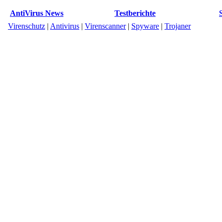
AntiVirus News
Testberichte
Virenschutz
|
Antivirus
|
Virenscanner
|
Spyware
|
Trojaner