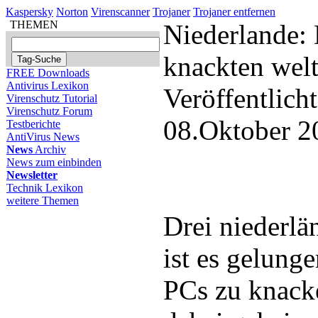
Kaspersky
Norton
Virenscanner
Trojaner
Trojaner entfernen
THEMEN
Niederlande:
knackten wel
FREE Downloads
Antivirus Lexikon
Veröffentlich
Virenschutz Tutorial
Virenschutz Forum
08.Oktober 2
Testberichte
AntiVirus News
News
Archiv
News zum einbinden
Newsletter
Technik Lexikon
weitere Themen
Drei niederl
ist es gelung
PCs zu knack