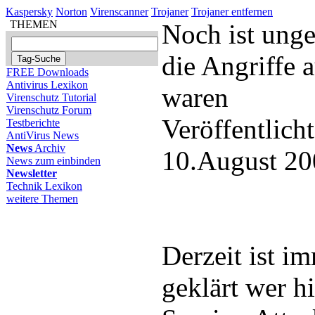
Kaspersky
Norton
Virenscanner
Trojaner
Trojaner entfernen
THEMEN
Noch ist ung
die Angriffe a
FREE Downloads
Antivirus Lexikon
waren
Virenschutz Tutorial
Virenschutz Forum
Veröffentlich
Testberichte
AntiVirus News
News
Archiv
10.August 20
News zum einbinden
Newsletter
Technik Lexikon
weitere Themen
Derzeit ist i
geklärt wer h