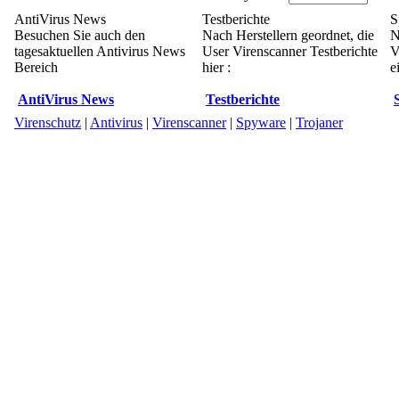
AntiVirus News
Testberichte
S
Besuchen Sie auch den
Nach Herstellern geordnet, die
N
tagesaktuellen Antivirus News
User Virenscanner Testberichte
V
Bereich
hier :
e
AntiVirus News
Testberichte
Virenschutz
|
Antivirus
|
Virenscanner
|
Spyware
|
Trojaner