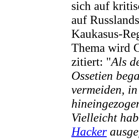
sich auf krit
auf Russland
Kaukasus-Re
Thema wird C
zitiert: "
Als d
Ossetien bega
vermeiden, in 
hineingezoge
Vielleicht ha
Hacker
ausgef