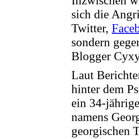
Inzwischen wi
sich die Angr
Twitter,
Face
sondern gege
Blogger Cyxy
Laut Berichte
hinter dem 
ein 34-jährig
namens Geor
georgischen Tb