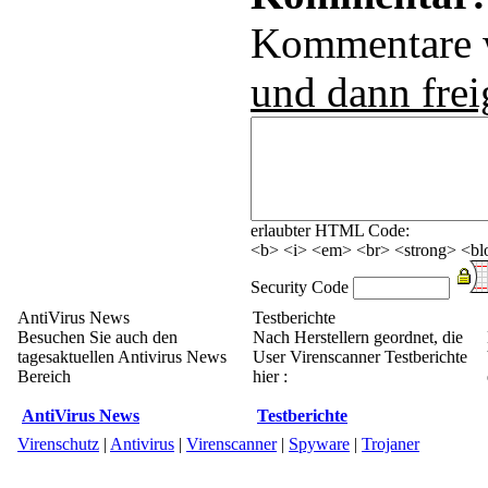
Kommentare
und dann frei
erlaubter HTML Code:
<b> <i> <em> <br> <strong> <blo
Security Code
AntiVirus News
Testberichte
Besuchen Sie auch den
Nach Herstellern geordnet, die
tagesaktuellen Antivirus News
User Virenscanner Testberichte
Bereich
hier :
AntiVirus News
Testberichte
Virenschutz
|
Antivirus
|
Virenscanner
|
Spyware
|
Trojaner