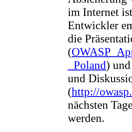
im Internet is
Entwickler e
die Präsentat
(
OWASP_App
_Poland
) und
und Diskussi
(
http://owasp.
nächsten Tage
werden.