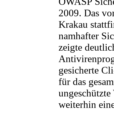
OWASP Siche
2009. Das vom
Krakau stattf
namhafter Sic
zeigte deutli
Antivirenpro
gesicherte Cli
für das gesam
ungeschützte 
weiterhin ein