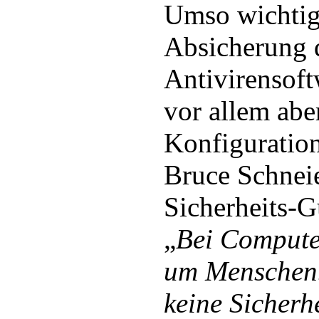
Umso wichtige
Absicherung d
Antivirensof
vor allem abe
Konfiguration
Bruce Schneie
Sicherheits-
„
Bei Computer
um Menschen.
keine Sicherhe