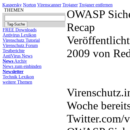
Kaspersky
Norton
Virenscanner
Trojaner
Trojaner entfernen
THEMEN
OWASP Siche
Recap
FREE Downloads
Antivirus Lexikon
Veröffentlic
Virenschutz Tutorial
Virenschutz Forum
2009 von Red
Testberichte
AntiVirus News
News
Archiv
News zum einbinden
Newsletter
Technik Lexikon
weitere Themen
Virenschutz.in
Woche bereits
Twitter.com/v