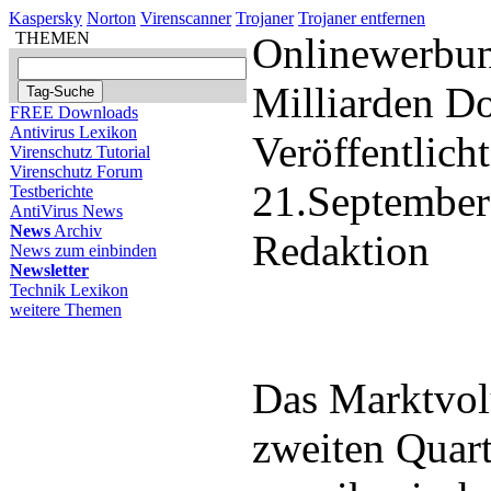
Kaspersky
Norton
Virenscanner
Trojaner
Trojaner entfernen
THEMEN
Onlinewerbun
Milliarden Do
FREE Downloads
Antivirus Lexikon
Veröffentlich
Virenschutz Tutorial
Virenschutz Forum
21.September
Testberichte
AntiVirus News
News
Archiv
Redaktion
News zum einbinden
Newsletter
Technik Lexikon
weitere Themen
Das Marktvol
zweiten Quart