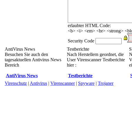
erlaubter HTML Code:
<b> <i> <em> <br> <strong> <blo
Security Code
AntiVirus News
Testberichte
S
Besuchen Sie auch den
Nach Herstellern geordnet, die
N
tagesaktuellen Antivirus News
User Virenscanner Testberichte
V
Bereich
hier :
e
AntiVirus News
Testberichte
Virenschutz
|
Antivirus
|
Virenscanner
|
Spyware
|
Trojaner