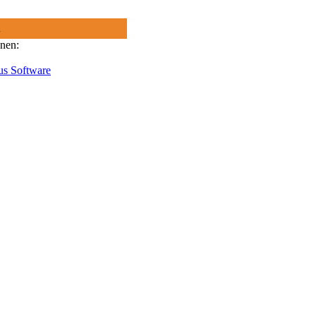
R
onen:
us Software