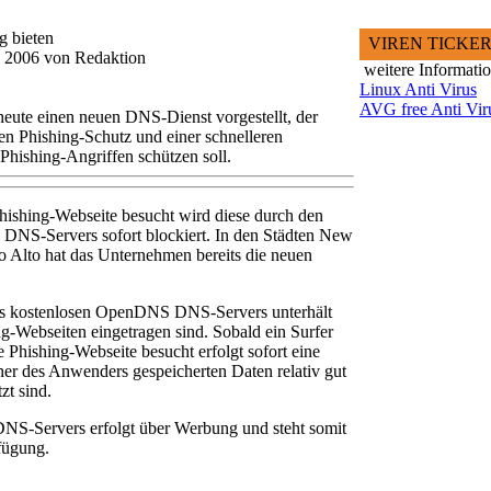
g bieten
VIREN TICKE
li 2006 von Redaktion
weitere Informati
Linux Anti Virus
AVG free Anti Vir
te einen neuen DNS-Dienst vorgestellt, der
ten Phishing-Schutz und einer schnelleren
Phishing-Angriffen schützen soll.
hishing-Webseite besucht wird diese durch den
S-Servers sofort blockiert. In den Städten New
o Alto hat das Unternehmen bereits die neuen
des kostenlosen OpenDNS DNS-Servers unterhält
g-Webseiten eingetragen sind. Sobald ein Surfer
 Phishing-Webseite besucht erfolgt sofort eine
er des Anwenders gespeicherten Daten relativ gut
zt sind.
S-Servers erfolgt über Werbung und steht somit
fügung.