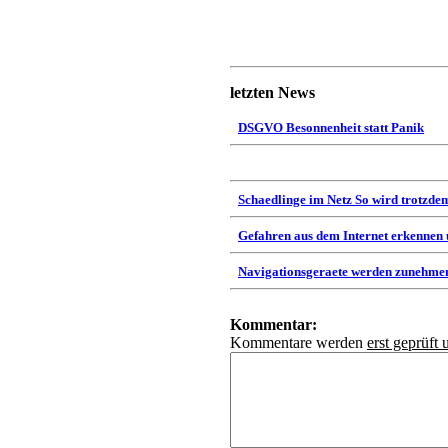
letzten News
DSGVO Besonnenheit statt Panik
Schaedlinge im Netz So wird trotzdem
Gefahren aus dem Internet erkennen
Navigationsgeraete werden zunehmen
Kommentar:
Kommentare werden
erst geprüft 