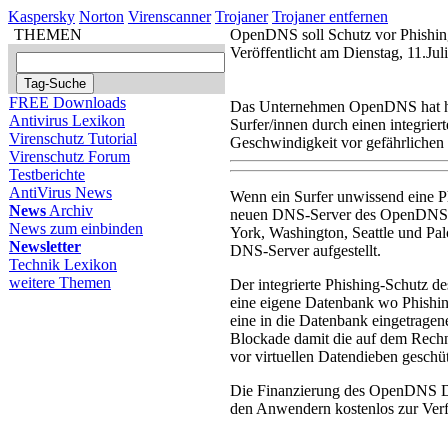
Kaspersky
Norton
Virenscanner
Trojaner
Trojaner entfernen
THEMEN
OpenDNS soll Schutz vor Phishin
Veröffentlicht am Dienstag, 11.Ju
FREE Downloads
Das Unternehmen OpenDNS hat heu
Antivirus Lexikon
Surfer/innen durch einen integrier
Virenschutz Tutorial
Geschwindigkeit vor gefährlichen 
Virenschutz Forum
Testberichte
AntiVirus News
Wenn ein Surfer unwissend eine P
News
Archiv
neuen DNS-Server des OpenDNS DN
News zum einbinden
York, Washington, Seattle und Pal
Newsletter
DNS-Server aufgestellt.
Technik Lexikon
weitere Themen
Der integrierte Phishing-Schutz 
eine eigene Datenbank wo Phishin
eine in die Datenbank eingetragene
Blockade damit die auf dem Rechn
vor virtuellen Datendieben geschüt
Die Finanzierung des OpenDNS DN
den Anwendern kostenlos zur Ver