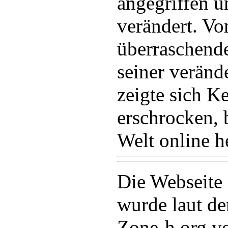
angegriffen u
verändert. V
überraschend
seiner veränd
zeigte sich K
erschrocken, 
Welt online h
Die Webseite
wurde laut de
Zone-h.org v