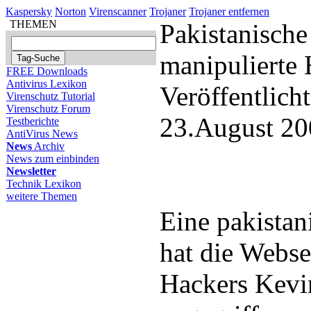
Kaspersky
Norton
Virenscanner
Trojaner
Trojaner entfernen
THEMEN
Pakistanisch
manipulierte
FREE Downloads
Antivirus Lexikon
Veröffentlich
Virenschutz Tutorial
Virenschutz Forum
23.August 20
Testberichte
AntiVirus News
News
Archiv
News zum einbinden
Newsletter
Technik Lexikon
weitere Themen
Eine pakista
hat die Webse
Hackers Kevi