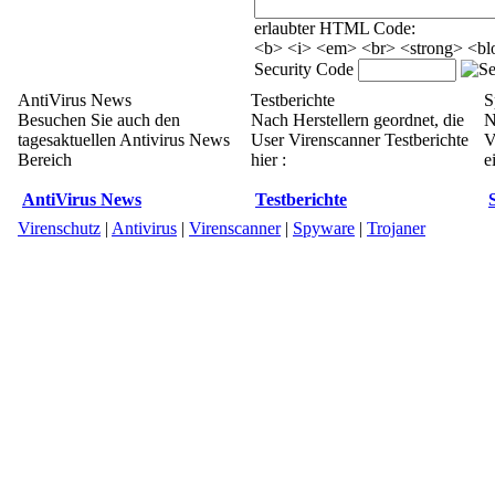
erlaubter HTML Code:
<b> <i> <em> <br> <strong> <blo
Security Code
AntiVirus News
Testberichte
S
Besuchen Sie auch den
Nach Herstellern geordnet, die
N
tagesaktuellen Antivirus News
User Virenscanner Testberichte
V
Bereich
hier :
e
AntiVirus News
Testberichte
Virenschutz
|
Antivirus
|
Virenscanner
|
Spyware
|
Trojaner