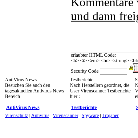
Kommentare
und dann frei
erlaubter HTML Code:
<b> <i> <em> <br> <strong> <blo
Security Code
AntiVirus News
Testberichte
S
Besuchen Sie auch den
Nach Herstellern geordnet, die
N
tagesaktuellen Antivirus News
User Virenscanner Testberichte
V
Bereich
hier :
e
AntiVirus News
Testberichte
Virenschutz
|
Antivirus
|
Virenscanner
|
Spyware
|
Trojaner