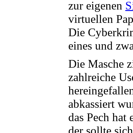
zur eigenen
S
virtuellen Pa
Die Cyberkri
eines und zwa
Die Masche zi
zahlreiche Use
hereingefalle
abkassiert wu
das Pech hat e
der sollte sic