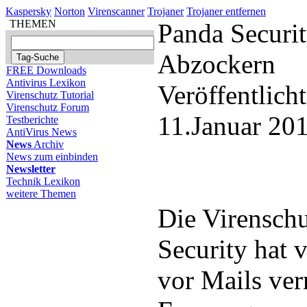
Kaspersky
Norton
Virenscanner
Trojaner
Trojaner entfernen
THEMEN
Panda Securit
Abzockern
FREE Downloads
Antivirus Lexikon
Veröffentlich
Virenschutz Tutorial
Virenschutz Forum
11.Januar 20
Testberichte
AntiVirus News
News
Archiv
News zum einbinden
Newsletter
Technik Lexikon
weitere Themen
Die Virensch
Security hat 
vor Mails ver