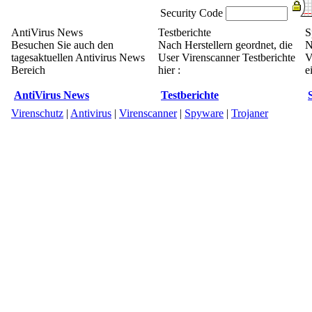
Security Code
AntiVirus News
Testberichte
S
Besuchen Sie auch den
Nach Herstellern geordnet, die
N
tagesaktuellen Antivirus News
User Virenscanner Testberichte
V
Bereich
hier :
e
AntiVirus News
Testberichte
Virenschutz
|
Antivirus
|
Virenscanner
|
Spyware
|
Trojaner