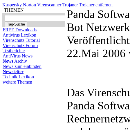
Kaspersky
Norton
Virenscanner
Trojaner
Trojaner entfernen
THEMEN
Panda Softwar
Bot Netzwerk
FREE Downloads
Antivirus Lexikon
Veröffentlich
Virenschutz Tutorial
Virenschutz Forum
22.Mai 2006 
Testberichte
AntiVirus News
News
Archiv
News zum einbinden
Newsletter
Technik Lexikon
weitere Themen
Das Virensch
Panda Softwar
Rechnernetzw