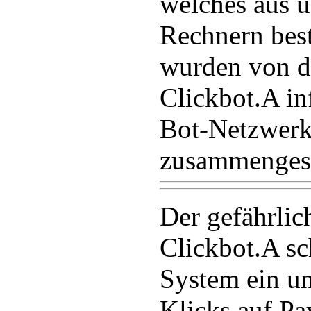
welches aus 
Rechnern bes
wurden von d
Clickbot.A in
Bot-Netzwer
zusammengesc
Der gefährli
Clickbot.A sch
System ein un
Klicks auf Pa