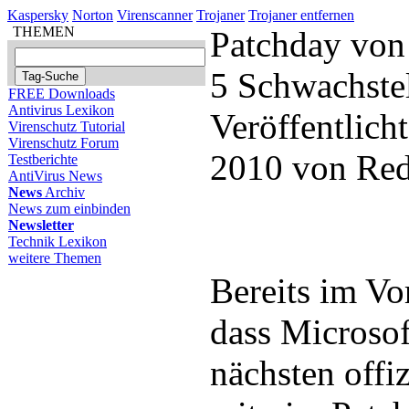
Kaspersky
Norton
Virenscanner
Trojaner
Trojaner entfernen
THEMEN
Patchday von 
5 Schwachste
FREE Downloads
Antivirus Lexikon
Veröffentlicht
Virenschutz Tutorial
Virenschutz Forum
2010 von Red
Testberichte
AntiVirus News
News
Archiv
News zum einbinden
Newsletter
Technik Lexikon
weitere Themen
Bereits im Vo
dass Microsof
nächsten offi