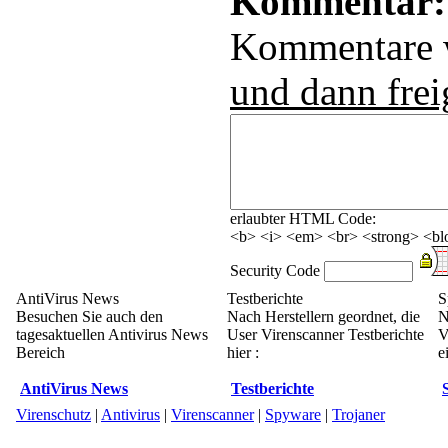
Kommentar:
Kommentare
und dann frei
erlaubter HTML Code:
<b> <i> <em> <br> <strong> <blo
Security Code
AntiVirus News
Testberichte
S
Besuchen Sie auch den
Nach Herstellern geordnet, die
N
tagesaktuellen Antivirus News
User Virenscanner Testberichte
V
Bereich
hier :
e
AntiVirus News
Testberichte
Virenschutz
|
Antivirus
|
Virenscanner
|
Spyware
|
Trojaner