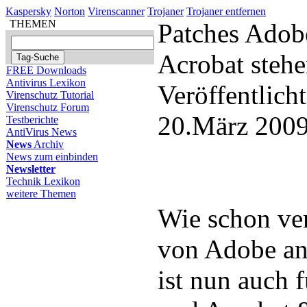
Kaspersky
Norton
Virenscanner
Trojaner
Trojaner entfernen
THEMEN
Patches Adob
Acrobat stehe
FREE Downloads
Antivirus Lexikon
Veröffentlich
Virenschutz Tutorial
Virenschutz Forum
20.März 2009
Testberichte
AntiVirus News
News
Archiv
News zum einbinden
Newsletter
Technik Lexikon
weitere Themen
Wie schon ve
von Adobe an
ist nun auch 