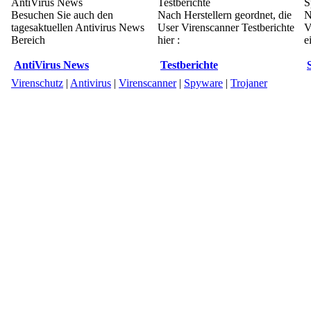
AntiVirus News
Testberichte
S
Besuchen Sie auch den
Nach Herstellern geordnet, die
N
tagesaktuellen Antivirus News
User Virenscanner Testberichte
V
Bereich
hier :
e
AntiVirus News
Testberichte
Virenschutz
|
Antivirus
|
Virenscanner
|
Spyware
|
Trojaner