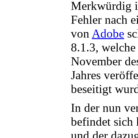
Merkwürdig is
Fehler nach 
von
Adobe
sc
8.1.3, welche
November de
Jahres veröff
beseitigt wur
In der nun ve
befindet sich
und der dazu