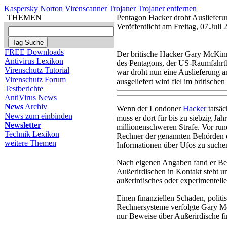
Kaspersky
Norton
Virenscanner
Trojaner
Trojaner entfernen
THEMEN
Pentagon Hacker droht Ausliefer
Veröffentlicht am Freitag, 07.Jul
FREE Downloads
Der britische Hacker Gary McKinn
Antivirus Lexikon
des Pentagons, der US-Raumfahr
Virenschutz Tutorial
war droht nun eine Auslieferung 
Virenschutz Forum
ausgeliefert wird fiel im britische
Testberichte
AntiVirus News
News
Archiv
Wenn der Londoner
Hacker
tatsäc
News zum einbinden
muss er dort für bis zu siebzig Ja
Newsletter
millionenschweren Strafe. Vor ru
Technik Lexikon
Rechner der genannten Behörden 
weitere Themen
Informationen über Ufos zu suche
Nach eigenen Angaben fand er Bewe
Außerirdischen in Kontakt steht un
außerirdisches oder experimentelle
Einen finanziellen Schaden, politi
Rechnersysteme verfolgte Gary Mc
nur Beweise über Außerirdische fi