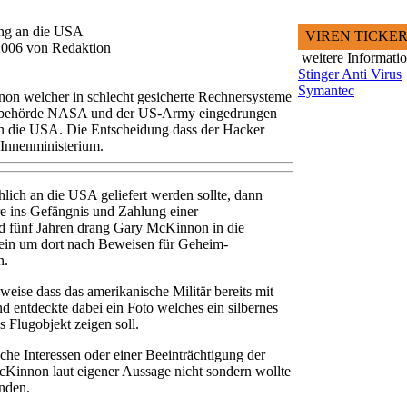
ung an die USA
VIREN TICKE
i 2006 von Redaktion
weitere Informati
Stinger Anti Virus
Symantec
on welcher in schlecht gesicherte Rechnersysteme
tbehörde NASA und der US-Army eingedrungen
an die USA. Die Entscheidung dass der Hacker
n Innenministerium.
hlich an die USA geliefert werden sollte, dann
hre ins Gefängnis und Zahlung einer
nd fünf Jahren drang Gary McKinnon in die
ein um dort nach Beweisen für Geheim-
n.
ise dass das amerikanische Militär bereits mit
d entdeckte dabei ein Foto welches ein silbernes
s Flugobjekt zeigen soll.
sche Interessen oder einer Beeinträchtigung der
Kinnon laut eigener Aussage nicht sondern wollte
nden.