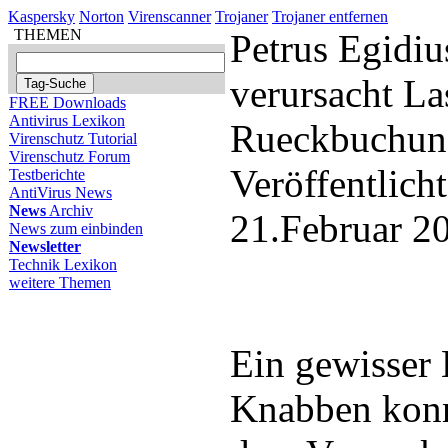
Kaspersky
Norton
Virenscanner
Trojaner
Trojaner entfernen
THEMEN
Petrus Egidi
verursacht Las
FREE Downloads
Antivirus Lexikon
Rueckbuchung
Virenschutz Tutorial
Virenschutz Forum
Veröffentlich
Testberichte
AntiVirus News
News
Archiv
21.Februar 2
News zum einbinden
Newsletter
Technik Lexikon
weitere Themen
Ein gewisser 
Knabben konn