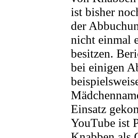
ist bisher noc
der Abbuchun
nicht einmal 
besitzen. Ber
bei einigen 
beispielsweis
Mädchenname
Einsatz geko
YouTube ist P
Knabben als 