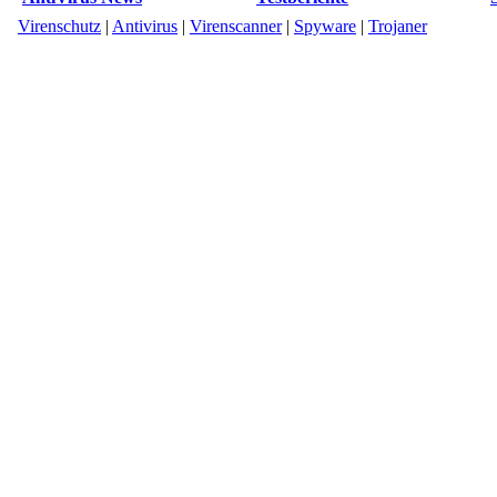
Virenschutz
|
Antivirus
|
Virenscanner
|
Spyware
|
Trojaner