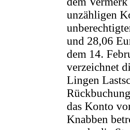
dem Vermerk
unzähligen K
unberechtigte
und 28,06 Eu
dem 14. Febr
verzeichnet 
Lingen Lastsc
Rückbuchungs
das Konto vo
Knabben betre