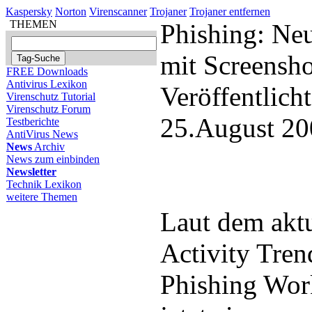
Kaspersky
Norton
Virenscanner
Trojaner
Trojaner entfernen
THEMEN
Phishing: Neu
mit Screensho
FREE Downloads
Antivirus Lexikon
Veröffentlich
Virenschutz Tutorial
Virenschutz Forum
25.August 20
Testberichte
AntiVirus News
News
Archiv
News zum einbinden
Newsletter
Technik Lexikon
weitere Themen
Laut dem aktu
Activity Tren
Phishing Wor