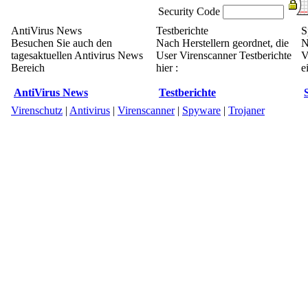
Security Code
AntiVirus News
Testberichte
S
Besuchen Sie auch den
Nach Herstellern geordnet, die
N
tagesaktuellen Antivirus News
User Virenscanner Testberichte
V
Bereich
hier :
e
AntiVirus News
Testberichte
Virenschutz
|
Antivirus
|
Virenscanner
|
Spyware
|
Trojaner