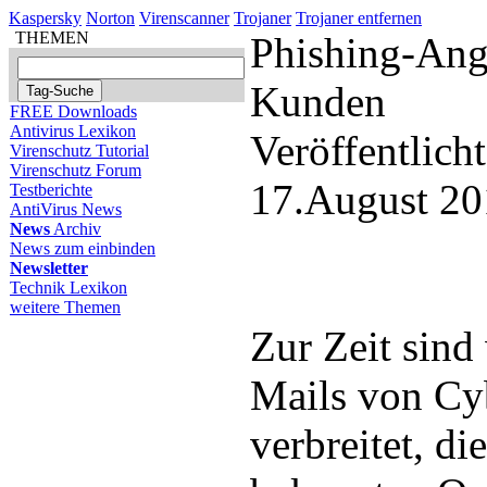
Kaspersky
Norton
Virenscanner
Trojaner
Trojaner entfernen
THEMEN
Phishing-Ang
Kunden
FREE Downloads
Antivirus Lexikon
Veröffentlich
Virenschutz Tutorial
Virenschutz Forum
17.August 20
Testberichte
AntiVirus News
News
Archiv
News zum einbinden
Newsletter
Technik Lexikon
weitere Themen
Zur Zeit sind
Mails von Cy
verbreitet, d