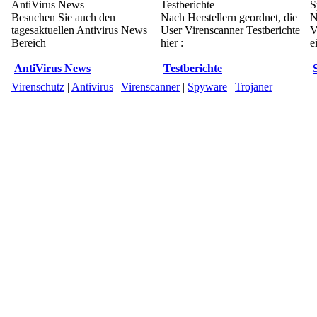
AntiVirus News
Testberichte
S
Besuchen Sie auch den
Nach Herstellern geordnet, die
N
tagesaktuellen Antivirus News
User Virenscanner Testberichte
V
Bereich
hier :
e
AntiVirus News
Testberichte
Virenschutz
|
Antivirus
|
Virenscanner
|
Spyware
|
Trojaner