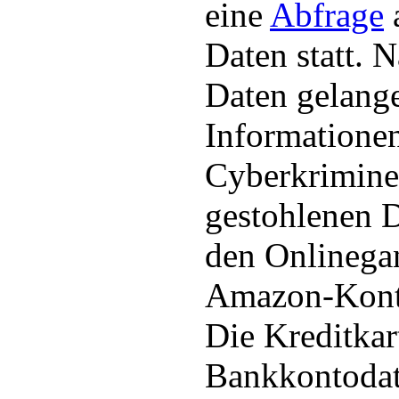
eine
Abfrage
a
Daten statt. 
Daten gelange
Informationen
Cyberkrimine
gestohlenen D
den Onlinega
Amazon-Kont
Die Kreditkar
Bankkontodat