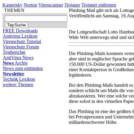
Kaspersky
Norton
Virenscanner
Trojaner
Trojaner entfernen
THEMEN
Phishing Mail gibt sich als Lotto
Veröffentlicht am Samstag, 19.Au
FREE Downloads
Die Lottgesellschaft Lotto Hambur
Antivirus Lexikon
Wide Web unterwegs sind und sich
Virenschutz Tutorial
Virenschutz Forum
Testberichte
Die Phishing-Mails kommen verme
AntiVirus News
aber sind in englischer Sprache g
News
Archiv
150.000 US-Dollar gewonnen hätte
News zum einbinden
einer Kontaktperson in Großbrita
Newsletter
legitimieren.
Technik Lexikon
weitere Themen
Bei den Phishing-Mails handelt es
sondern schlicht um Mails die vo
abzukassieren. Wer eine solche v
diese sofort in den virtuellen Papi
Das Phishing ist eine der größte
bei Privatpersonen und Unternehm
milliardenschwerer Höhe.