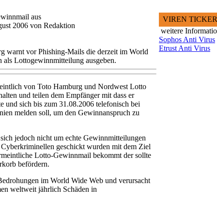
gewinnmail aus
VIREN TICKE
gust 2006 von Redaktion
weitere Informati
Sophos Anti Virus
Etrust Anti Virus
g warnt vor Phishing-Mails die derzeit im World
 als Lottogewinnmitteilung ausgeben.
intlich von Toto Hamburg und Nordwest Lotto
ehalten und teilen dem Empfänger mit dass er
 und sich bis zum 31.08.2006 telefonisch bei
nnien melden soll, um den Gewinnanspruch zu
 sich jedoch nicht um echte Gewinnmitteilungen
n Cyberkriminellen geschickt wurden mit dem Ziel
ermeintliche Lotto-Gewinnmail bekommt der sollte
erkorb befördern.
n Bedrohungen im World Wide Web und verursacht
en weltweit jährlich Schäden in