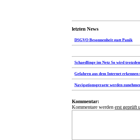
letzten News
DSGVO Besonnenheit statt Panik
Schaedlinge im Netz So wird trotzdem
Gefahren aus dem Internet erkennen
Navigationsgeraete werden zunehmen
Kommentar:
Kommentare werden
erst geprüft 