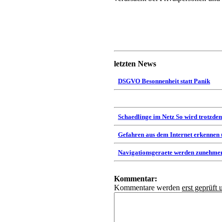
letzten News
DSGVO Besonnenheit statt Panik
Schaedlinge im Netz So wird trotzdem
Gefahren aus dem Internet erkennen
Navigationsgeraete werden zunehmen
Kommentar:
Kommentare werden
erst geprüft 