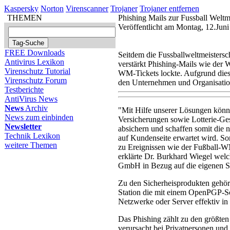
Kaspersky
Norton
Virenscanner
Trojaner
Trojaner entfernen
THEMEN
Phishing Mails zur Fussball Weltm
Veröffentlicht am Montag, 12.Jun
FREE Downloads
Seitdem die Fussballweltmeisters
Antivirus Lexikon
verstärkt Phishing-Mails wie de
Virenschutz Tutorial
WM-Tickets lockte. Aufgrund diese
Virenschutz Forum
den Unternehmen und Organisatio
Testberichte
AntiVirus News
News
Archiv
"Mit Hilfe unserer Lösungen könn
News zum einbinden
Versicherungen sowie Lotterie-Ges
Newsletter
absichern und schaffen somit die n
Technik Lexikon
auf Kundenseite erwartet wird. So
weitere Themen
zu Ereignissen wie der Fußball-W
erklärte Dr. Burkhard Wiegel welc
GmbH in Bezug auf die eigenen Si
Zu den Sicherheisprodukten gehö
Station die mit einem OpenPGP-Sch
Netzwerke oder Server effektiv i
Das Phishing zählt zu den größte
verursacht bei Privatpersonen und