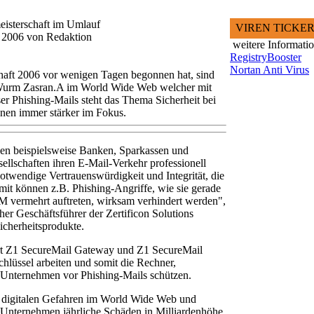
eisterschaft im Umlauf
VIREN TICKE
i 2006 von Redaktion
weitere Informati
RegistryBooster
Nortan Anti Virus
chaft 2006 vor wenigen Tagen begonnen hat, sind
r Wurm Zasran.A im World Wide Web welcher mit
r Phishing-Mails steht das Thema Sicherheit bei
nen immer stärker im Fokus.
en beispielsweise Banken, Sparkassen und
ellschaften ihren E-Mail-Verkehr professionell
otwendige Vertrauenswürdigkeit und Integrität, die
mit können z.B. Phishing-Angriffe, wie sie gerade
M vermehrt auftreten, wirksam verhindert werden",
her Geschäftsführer der Zertificon Solutions
cherheitsprodukte.
rt Z1 SecureMail Gateway und Z1 SecureMail
lüssel arbeiten und somit die Rechner,
n Unternehmen vor Phishing-Mails schützen.
n digitalen Gefahren im World Wide Web und
 Unternehmen jährliche Schäden in Milliardenhöhe.