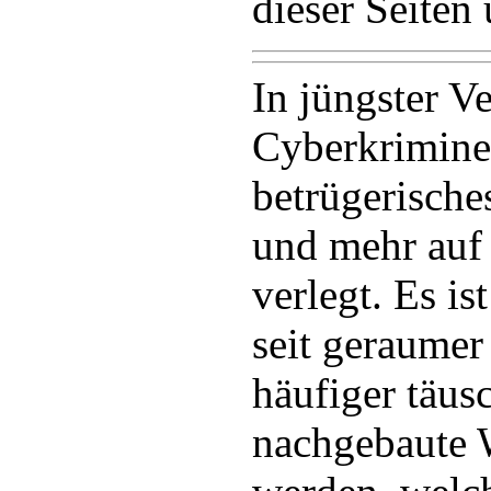
dieser Seiten
In jüngster V
Cyberkriminel
betrügerische
und mehr auf
verlegt. Es is
seit geraumer
häufiger täus
nachgebaute 