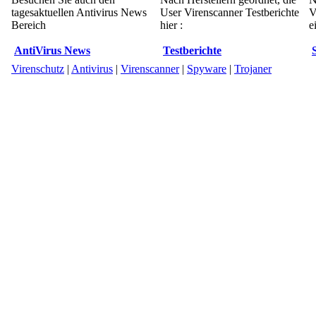
tagesaktuellen Antivirus News
User Virenscanner Testberichte
V
Bereich
hier :
e
AntiVirus News
Testberichte
Virenschutz
|
Antivirus
|
Virenscanner
|
Spyware
|
Trojaner