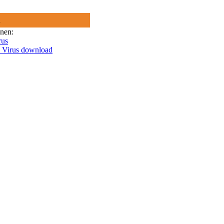
R
onen:
rus
i Virus download