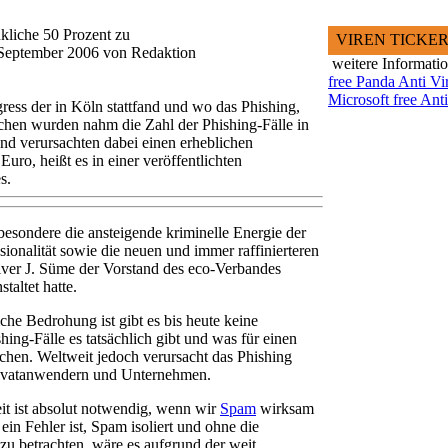
kliche 50 Prozent zu
VIREN TICKE
.September 2006 von Redaktion
weitere Informati
free Panda Anti Vi
Microsoft free Ant
ss der in Köln stattfand und wo das Phishing,
hen wurden nahm die Zahl der Phishing-Fälle in
nd verursachten dabei einen erheblichen
uro, heißt es in einer veröffentlichten
s.
besondere die ansteigende kriminelle Energie der
ionalität sowie die neuen und immer raffinierteren
ver J. Süme der Vorstand des eco-Verbandes
altet hatte.
che Bedrohung ist gibt es bis heute keine
ing-Fälle es tatsächlich gibt und was für einen
achen. Weltweit jedoch verursacht das Phishing
rivatanwendern und Unternehmen.
it ist absolut notwendig, wenn wir
Spam
wirksam
in Fehler ist, Spam isoliert und ohne die
u betrachten, wäre es aufgrund der weit