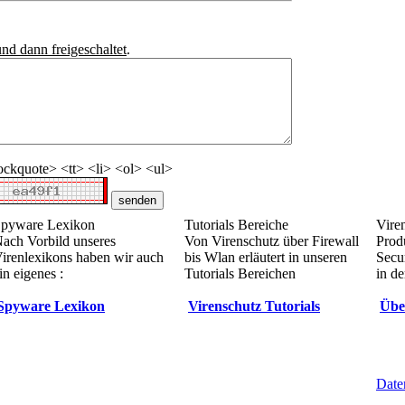
und dann freigeschaltet
.
ckquote> <tt> <li> <ol> <ul>
pyware Lexikon
Tutorials Bereiche
Vire
ach Vorbild unseres
Von Virenschutz über Firewall
Prod
irenlexikons haben wir auch
bis Wlan erläutert in unseren
Secur
in eigenes :
Tutorials Bereichen
in de
Spyware Lexikon
Virenschutz Tutorials
Übe
Date