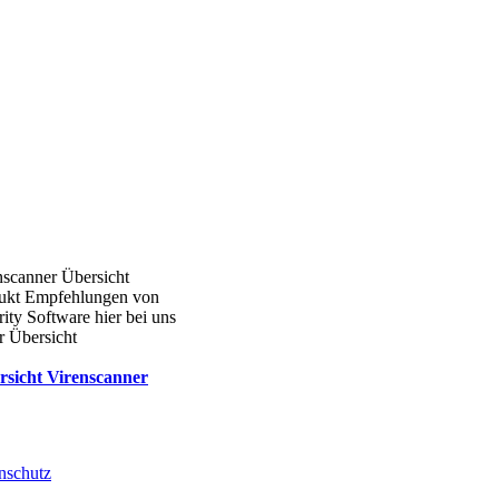
nscanner Übersicht
ukt Empfehlungen von
ity Software hier bei uns
r Übersicht
rsicht Virenscanner
nschutz