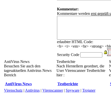
Kommentar:
Kommentare werden
erst geprüft 
erlaubter HTML Code:
<b> <i> <em> <br> <strong> <blo
Security Code
AntiVirus News
Testberichte
S
Besuchen Sie auch den
Nach Herstellern geordnet, die
N
tagesaktuellen Antivirus News
User Virenscanner Testberichte
V
Bereich
hier :
e
AntiVirus News
Testberichte
Virenschutz
|
Antivirus
|
Virenscanner
|
Spyware
|
Trojaner