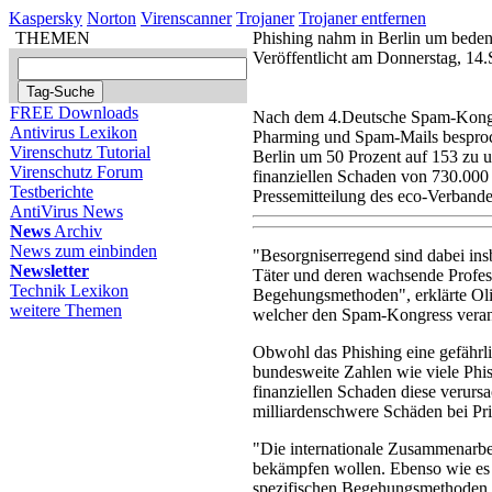
Kaspersky
Norton
Virenscanner
Trojaner
Trojaner entfernen
THEMEN
Phishing nahm in Berlin um beden
Veröffentlicht am Donnerstag, 14
FREE Downloads
Nach dem 4.Deutsche Spam-Kongre
Antivirus Lexikon
Pharming und Spam-Mails besproc
Virenschutz Tutorial
Berlin um 50 Prozent auf 153 zu u
Virenschutz Forum
finanziellen Schaden von 730.000 E
Testberichte
Pressemitteilung des eco-Verbande
AntiVirus News
News
Archiv
News zum einbinden
"Besorgniserregend sind dabei ins
Newsletter
Täter und deren wachsende Profess
Technik Lexikon
Begehungsmethoden", erklärte Oli
weitere Themen
welcher den Spam-Kongress veranst
Obwohl das Phishing eine gefährli
bundesweite Zahlen wie viele Phish
finanziellen Schaden diese verurs
milliardenschwere Schäden bei P
"Die internationale Zusammenarbe
bekämpfen wollen. Ebenso wie es e
spezifischen Begehungsmethoden z