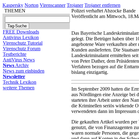
Kaspersky
Norton
Virenscanner
Trojaner
Trojaner entfernen
THEMEN
Polizei verhaftet Abzocke Bande
Veröffentlicht am Mittwoch, 18.M
FREE Downloads
Das Bayerische Landeskriminalam
Antivirus Lexikon
gelegt. Die Betrüger haben über 
Virenschutz Tutorial
angebotene Ware verkauften aber n
Virenschutz Forum
Kunden auslieferten. Die Staatsa
Testberichte
Landeskriminalamt ermittelten se
AntiVirus News
von Peter Dather, dem Präsidente
News
Archiv
Verfahren bezogen auf die Enttar
News zum einbinden
bislang einzigartig.
Newsletter
Technik Lexikon
weitere Themen
Im September 2009 hatten die Ermi
aus Nördlingen eine Anzeige bei de
starteten ihre Arbeit unter den N
die Kriminellen seriös wirkende O
verwendeten dann im Impressum d
Die gekauften Artikel wurden per
genutzt, die von Finanzagenten zu
waren normale Personen, die gege
und dann auf Konten in der Schwei