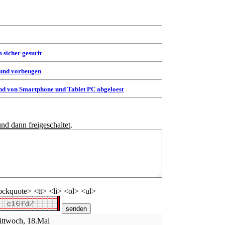
 sicher gesurft
 und vorbeugen
d von Smartphone und Tablet PC abgeloest
und dann freigeschaltet
.
ckquote> <tt> <li> <ol> <ul>
ittwoch, 18.Mai