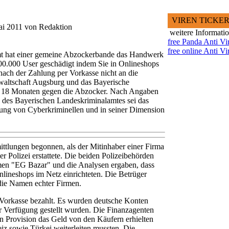
VIREN TICKE
ai 2011 von Redaktion
weitere Informati
free Panda Anti Vi
free online Anti Vi
t hat einer gemeine Abzockerbande das Handwerk
100.000 User geschädigt indem Sie in Onlineshops
ach der Zahlung per Vorkasse nicht an die
nwaltschaft Augsburg und das Bayerische
it 18 Monaten gegen die Abzocker. Nach Angaben
n des Bayerischen Landeskriminalamtes sei das
nung von Cyberkriminellen und in seiner Dimension
ttlungen begonnen, als der Mitinhaber einer Firma
r Polizei erstattete. Die beiden Polizeibehörden
amen "EG Bazar" und die Analysen ergaben, dass
nlineshops im Netz einrichteten. Die Betrüger
ie Namen echter Firmen.
 Vorkasse bezahlt. Es wurden deutsche Konten
r Verfügung gestellt wurden. Die Finanzagenten
n Provision das Geld von den Käufern erhielten
z sowie Türkei weiterleiten mussten. Die