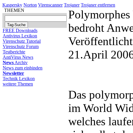
Kaspersky
Norton
Virenscanner
Trojaner
Trojaner entfernen
THEMEN
Polymorphes 
bedroht Anw
FREE Downloads
Antivirus Lexikon
Veröffentlich
Virenschutz Tutorial
Virenschutz Forum
21.April 200
Testberichte
AntiVirus News
News
Archiv
News zum einbinden
Newsletter
Technik Lexikon
weitere Themen
Das polymorph
im World Wid
welches lauf