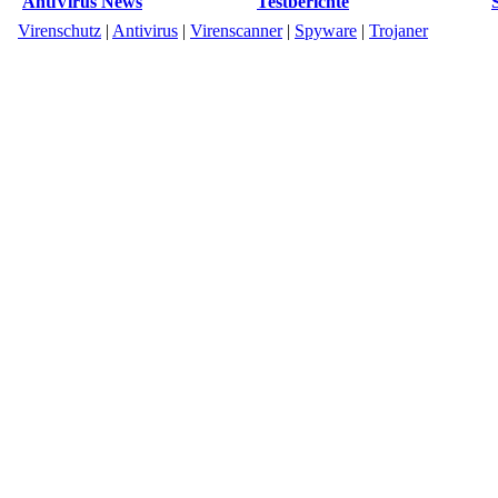
AntiVirus News
Testberichte
Virenschutz
|
Antivirus
|
Virenscanner
|
Spyware
|
Trojaner