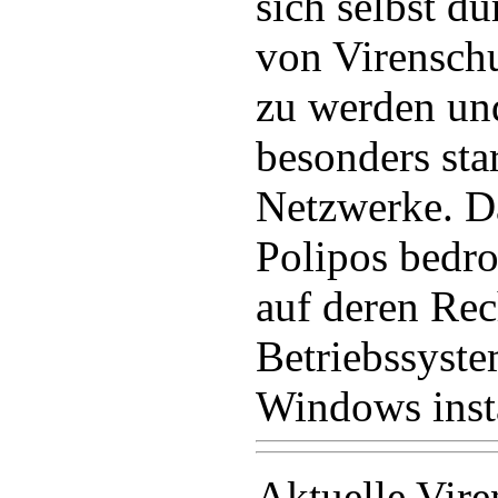
sich selbst d
von Virenschu
zu werden und
besonders sta
Netzwerke. Da
Polipos bedr
auf deren Rec
Betriebssyst
Windows instal
Aktuelle Vire