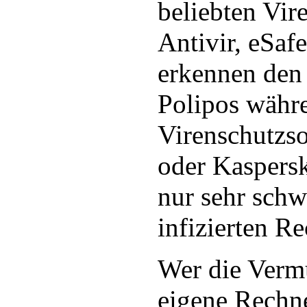
beliebten Vi
Antivir, eSaf
erkennen den 
Polipos währ
Virenschutzso
oder Kaspersk
nur sehr schw
infizierten R
Wer die Vermu
eigene Rechn