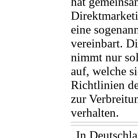
hat gemeinsa
Direktmarket
eine sogenann
vereinbart. Di
nimmt nur so
auf, welche s
Richtlinien d
zur Verbreitu
verhalten.
„In Deutschla