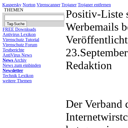
Kaspersky
Norton
Virenscanner
Trojaner
Trojaner entfernen
THEMEN
Positiv-Liste
Werbemails 
FREE Downloads
Antivirus Lexikon
Veröffentlich
Virenschutz Tutorial
Virenschutz Forum
23.September
Testberichte
AntiVirus News
News
Archiv
Redaktion
News zum einbinden
Newsletter
Technik Lexikon
weitere Themen
Der Verband 
Internetwirst