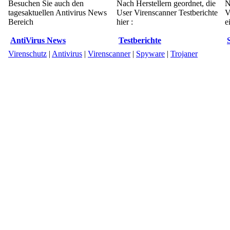
Besuchen Sie auch den
Nach Herstellern geordnet, die
N
tagesaktuellen Antivirus News
User Virenscanner Testberichte
V
Bereich
hier :
e
AntiVirus News
Testberichte
Virenschutz
|
Antivirus
|
Virenscanner
|
Spyware
|
Trojaner