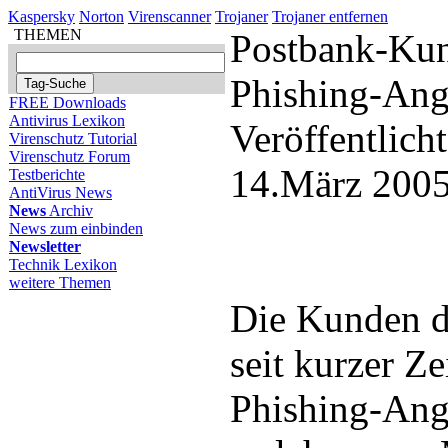
Kaspersky
Norton
Virenscanner
Trojaner
Trojaner entfernen
THEMEN
Postbank-Ku
Phishing-Angr
FREE Downloads
Antivirus Lexikon
Veröffentlich
Virenschutz Tutorial
Virenschutz Forum
14.März 2005
Testberichte
AntiVirus News
News
Archiv
News zum einbinden
Newsletter
Technik Lexikon
weitere Themen
Die Kunden d
seit kurzer Z
Phishing-Angr