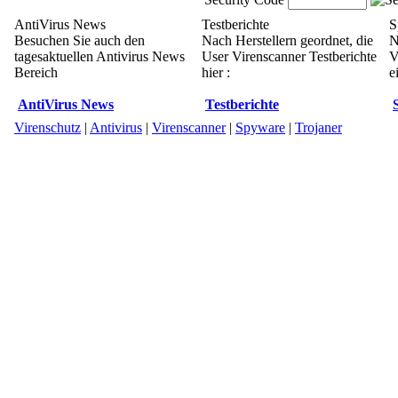
AntiVirus News
Testberichte
S
Besuchen Sie auch den
Nach Herstellern geordnet, die
N
tagesaktuellen Antivirus News
User Virenscanner Testberichte
V
Bereich
hier :
e
AntiVirus News
Testberichte
Virenschutz
|
Antivirus
|
Virenscanner
|
Spyware
|
Trojaner