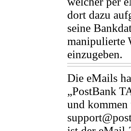
welcher per e
dort dazu auf
seine Bankdat
manipulierte 
einzugeben.
Die eMails ha
„PostBank T
und kommen v
support@post
ist der eMail