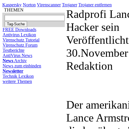
Kaspersky
Norton
Virenscanner
Trojaner
Trojaner entfernen
THEMEN
Radprofi Lan
Hacker sein
FREE Downloads
Antivirus Lexikon
Veröffentlich
Virenschutz Tutorial
Virenschutz Forum
30.November
Testberichte
AntiVirus News
News
Archiv
Redaktion
News zum einbinden
Newsletter
Technik Lexikon
weitere Themen
Der amerikan
Lance Armstr