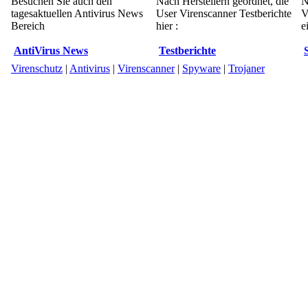
Besuchen Sie auch den
Nach Herstellern geordnet, die
N
tagesaktuellen Antivirus News
User Virenscanner Testberichte
V
Bereich
hier :
e
AntiVirus News
Testberichte
Virenschutz
|
Antivirus
|
Virenscanner
|
Spyware
|
Trojaner