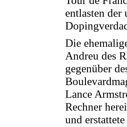
Tour de Franc
entlasten der 
Dopingverdach
Die ehemalig
Andreu des Ra
gegenüber de
Boulevardmag
Lance Armstro
Rechner herei
und erstattet