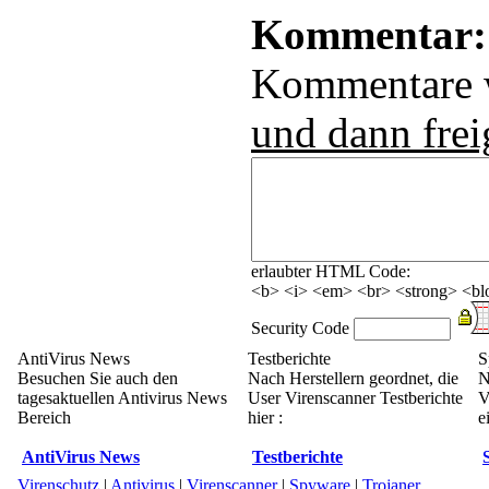
Kommentar:
Kommentare
und dann frei
erlaubter HTML Code:
<b> <i> <em> <br> <strong> <blo
Security Code
AntiVirus News
Testberichte
S
Besuchen Sie auch den
Nach Herstellern geordnet, die
N
tagesaktuellen Antivirus News
User Virenscanner Testberichte
V
Bereich
hier :
e
AntiVirus News
Testberichte
Virenschutz
|
Antivirus
|
Virenscanner
|
Spyware
|
Trojaner