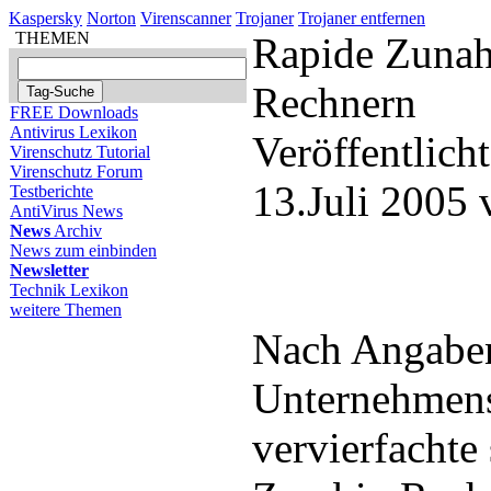
Kaspersky
Norton
Virenscanner
Trojaner
Trojaner entfernen
THEMEN
Rapide Zuna
Rechnern
FREE Downloads
Antivirus Lexikon
Veröffentlich
Virenschutz Tutorial
Virenschutz Forum
13.Juli 2005
Testberichte
AntiVirus News
News
Archiv
News zum einbinden
Newsletter
Technik Lexikon
weitere Themen
Nach Angaben
Unternehmen
vervierfachte 