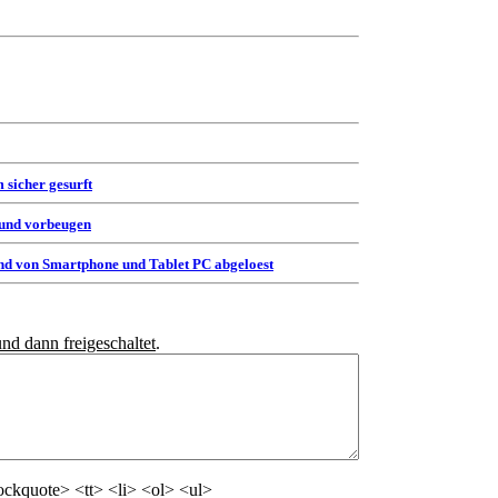
 sicher gesurft
 und vorbeugen
d von Smartphone und Tablet PC abgeloest
und dann freigeschaltet
.
ckquote> <tt> <li> <ol> <ul>