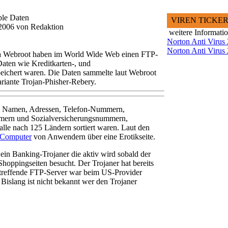
ble Daten
VIREN TICKE
 2006 von Redaktion
weitere Informati
Norton Anti Virus
Norton Anti Virus
ma Webroot haben im World Wide Web einen FTP-
Daten wie Kreditkarten-, und
eichert waren. Die Daten sammelte laut Webroot
ariante Trojan-Phisher-Rebery.
um Namen, Adressen, Telefon-Nummern,
ern und Sozialversicherungsnummern,
lle nach 125 Ländern sortiert waren. Laut den
Computer
von Anwendern über eine Erotikseite.
 ein Banking-Trojaner die aktiv wird sobald der
oppingseiten besucht. Der Trojaner hat bereits
betreffende FTP-Server war beim US-Provider
islang ist nicht bekannt wer den Trojaner