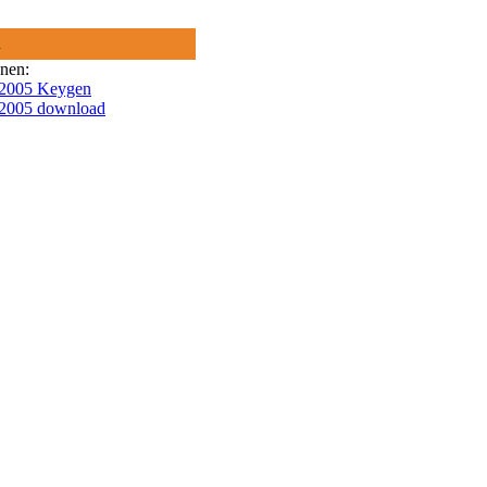
R
onen:
 2005 Keygen
 2005 download