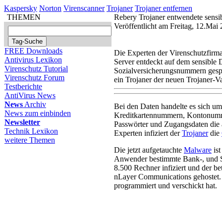
Kaspersky
Norton
Virenscanner
Trojaner
Trojaner entfernen
THEMEN
Rebery Trojaner entwendete sensi
Veröffentlicht am Freitag, 12.Mai
FREE Downloads
Die Experten der Virenschutzfir
Antivirus Lexikon
Server entdeckt auf dem sensible 
Virenschutz Tutorial
Sozialversicherungsnummern gesp
Virenschutz Forum
ein Trojaner der neuen Trojaner-V
Testberichte
AntiVirus News
News
Archiv
Bei den Daten handelte es sich 
News zum einbinden
Kreditkartennummern, Kontonumm
Newsletter
Passwörter und Zugangsdaten die a
Technik Lexikon
Experten infiziert der
Trojaner
die
weitere Themen
Die jetzt aufgetauchte
Malware
ist
Anwender bestimmte Bank-, und Sh
8.500 Rechner infiziert und der 
nLayer Communications gehostet. B
programmiert und verschickt hat.