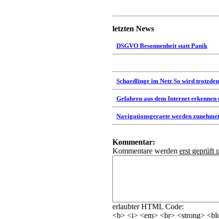
letzten News
DSGVO Besonnenheit statt Panik
Schaedlinge im Netz So wird trotzdem
Gefahren aus dem Internet erkennen
Navigationsgeraete werden zunehmen
Kommentar:
Kommentare werden
erst geprüft 
erlaubter HTML Code:
<b> <i> <em> <br> <strong> <blo