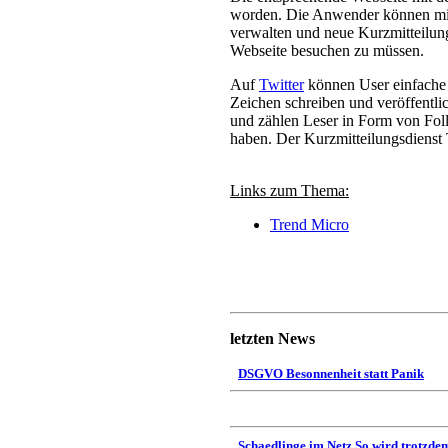
worden. Die Anwender können mit
verwalten und neue Kurzmitteilung
Webseite besuchen zu müssen.
Auf
Twitter
können User einfache
Zeichen schreiben und veröffentli
und zählen Leser in Form von Foll
haben. Der Kurzmitteilungsdienst 
Links zum Thema:
Trend Micro
letzten News
DSGVO Besonnenheit statt Panik
Schaedlinge im Netz So wird trotzdem