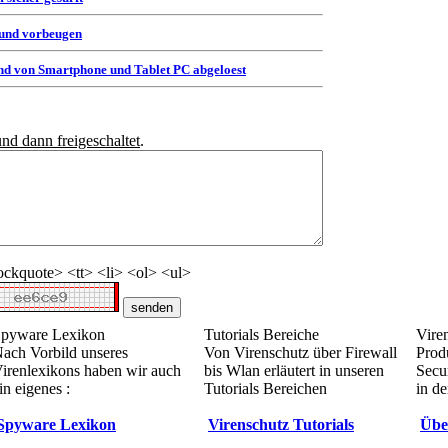
 und vorbeugen
d von Smartphone und Tablet PC abgeloest
und dann freigeschaltet
.
ckquote> <tt> <li> <ol> <ul>
pyware Lexikon
Tutorials Bereiche
Vire
ach Vorbild unseres
Von Virenschutz über Firewall
Prod
irenlexikons haben wir auch
bis Wlan erläutert in unseren
Secur
in eigenes :
Tutorials Bereichen
in de
Spyware Lexikon
Virenschutz Tutorials
Übe