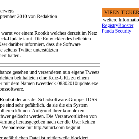
terwegs
VIREN TICKE
September 2010 von Redaktion
weitere Informati
RegistryBooster
Panda Security
 warnt vor einem Rootkit welches derzeit im Netz
eck-Update tarnt. Die Entwickler des beliebten
er darüber informiert, dass die Software
e seitens Twitter unterstützten
ert hätten.
hance gesehen und versendeten nun eigene Tweets
hrichten beinhalteten eine Kurz-URL zu einem
ler mit dem Namen tweetdeck-08302010update.exe
ionssoftware.
in Rootkit der aus der Schadsoftware-Gruppe TDSS
e sind sehr gefährlich, da sie die ein System
ollieren können. Aufgrund ihrer komplexen
hwer gelöscht werden. Die Verantwortlichen von
Warnung herausgegeben nach der die User keinen
n Webadresse mit http://alturl.com beginnt.
 gefährlichen Datei ist mittlerweile blockiert