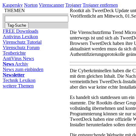
Kaspersky
Norton
Virenscanner
Trojaner
Trojaner entfernen
THEMEN
Rootkit als TweetDeck Update un
Veröffentlicht am Mittwoch, 01.
FREE Downloads
Die Virenschutzfirma Trend Micro
Antivirus Lexikon
unterwegs ist und sich als TweetD
Virenschutz Tutorial
Browsers TweetDeck haben ihre Us
Virenschutz Forum
aktualisiert werden muss da sich di
Testberichte
Authentifizierungsprotokolle geänd
AntiVirus News
News
Archiv
News zum einbinden
Die Cyberkriminellen haben die C
Newsletter
mit dem gleichen Inhalt. Die Nac
Technik Lexikon
vermeintlichen TweetDeck-Instal
weitere Themen
aber dies war keine echte Installat
Es handelt sich stattdessen um e
stammte. Die Rootkits dieser Grupp
vollständig übernehmen und kontr
Programmierung können sie nur sc
TweetDeck haben eine offizielle 
Installer herunterladen sollen dere
Die entsprechende Webseite mit der