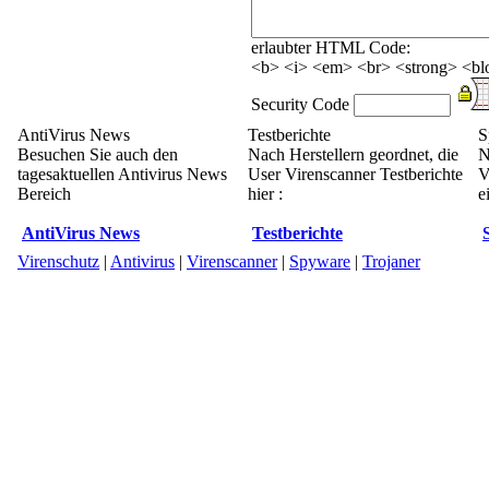
erlaubter HTML Code:
<b> <i> <em> <br> <strong> <blo
Security Code
AntiVirus News
Testberichte
S
Besuchen Sie auch den
Nach Herstellern geordnet, die
N
tagesaktuellen Antivirus News
User Virenscanner Testberichte
V
Bereich
hier :
e
AntiVirus News
Testberichte
Virenschutz
|
Antivirus
|
Virenscanner
|
Spyware
|
Trojaner