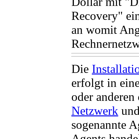
Dollar mit "D
Recovery" ei
an womit Angr
Rechnernetzw
Die
Installati
erfolgt in e
oder anderen 
Netzwerk
und
sogenannte Ag
Agents handel