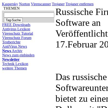
Kaspersky
Norton
Virenscanner
Trojaner
Trojaner entfernen
THEMEN
Russische Fir
Software an
FREE Downloads
Antivirus Lexikon
Veröffentlich
Virenschutz Tutorial
Virenschutz Forum
17.Februar 2
Testberichte
AntiVirus News
News
Archiv
News zum einbinden
Newsletter
Technik Lexikon
weitere Themen
Das russische
Softwareunte
bietet zu ein