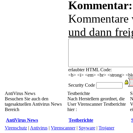
Kommentar:
Kommentare
und dann frei
erlaubter HTML Code:
<b> <i> <em> <br> <strong> <blo
Security Code
AntiVirus News
Testberichte
S
Besuchen Sie auch den
Nach Herstellern geordnet, die
N
tagesaktuellen Antivirus News
User Virenscanner Testberichte
V
Bereich
hier :
e
AntiVirus News
Testberichte
Virenschutz
|
Antivirus
|
Virenscanner
|
Spyware
|
Trojaner