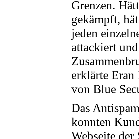
Grenzen. Hätt
gekämpft, hä
jeden einzel
attackiert un
Zusammenbruc
erklärte Eran
von Blue Secu
Das Antispa
konnten Kund
Webseite der