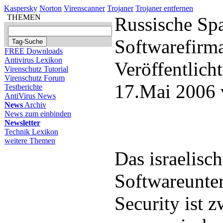
Kaspersky
Norton
Virenscanner
Trojaner
Trojaner entfernen
THEMEN
Russische Sp
Softwarefirma
FREE Downloads
Antivirus Lexikon
Veröffentlich
Virenschutz Tutorial
Virenschutz Forum
17.Mai 2006 
Testberichte
AntiVirus News
News
Archiv
News zum einbinden
Newsletter
Technik Lexikon
weitere Themen
Das israelisc
Softwareunte
Security ist 