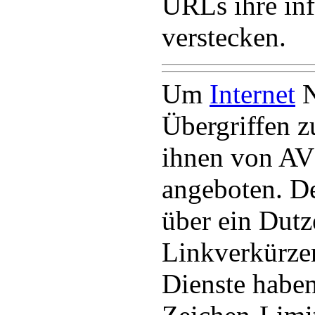
URLs ihre inf
verstecken.
Um
Internet
N
Übergriffen z
ihnen von AV
angeboten. Der
über ein Dut
Linkverkürzer
Dienste haben