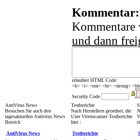
Kommentar:
Kommentare
und dann frei
erlaubter HTML Code:
<b> <i> <em> <br> <strong> <blo
Security Code
AntiVirus News
Testberichte
S
Besuchen Sie auch den
Nach Herstellern geordnet, die
N
tagesaktuellen Antivirus News
User Virenscanner Testberichte
V
Bereich
hier :
e
AntiVirus News
Testberichte