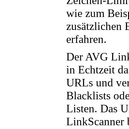
Zeichen-Limit
wie zum Beisp
zusätzlichen 
erfahren.
Der AVG Link
in Echtzeit d
URLs und verl
Blacklists od
Listen. Das 
LinkScanner b