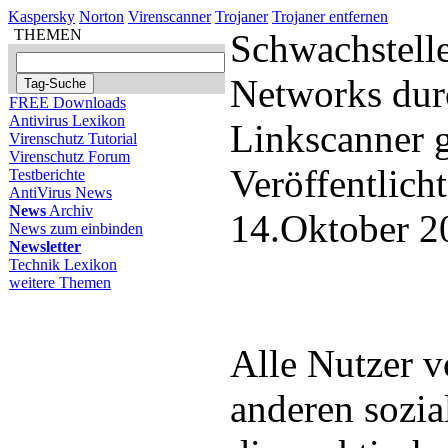
Kaspersky
Norton
Virenscanner
Trojaner
Trojaner entfernen
THEMEN
Schwachstelle
Networks du
FREE Downloads
Antivirus Lexikon
Linkscanner 
Virenschutz Tutorial
Virenschutz Forum
Veröffentlich
Testberichte
AntiVirus News
News
Archiv
14.Oktober 2
News zum einbinden
Newsletter
Technik Lexikon
weitere Themen
Alle Nutzer v
anderen sozi