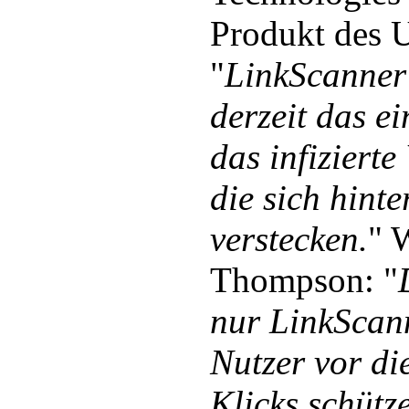
Produkt des 
"
LinkScanner 
derzeit das ei
das infizierte
die sich hinte
verstecken.
" 
Thompson: "
nur LinkScann
Nutzer vor di
Klicks schütz