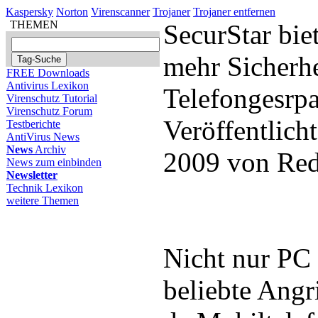
Kaspersky
Norton
Virenscanner
Trojaner
Trojaner entfernen
THEMEN
SecurStar bie
mehr Sicherhe
FREE Downloads
Antivirus Lexikon
Telefongesrp
Virenschutz Tutorial
Virenschutz Forum
Veröffentlich
Testberichte
AntiVirus News
News
Archiv
2009 von Red
News zum einbinden
Newsletter
Technik Lexikon
weitere Themen
Nicht nur PC
beliebte Angri