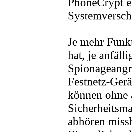
PhoneCrypt e
Systemversch
Je mehr Funk
hat, je anfäll
Spionageangri
Festnetz-Ger
können ohne 
Sicherheits
abhören miss