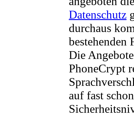
angeboten die
Datenschutz
g
durchaus komp
bestehenden F
Die Angebote
PhoneCrypt re
Sprachversch
auf fast scho
Sicherheitsni