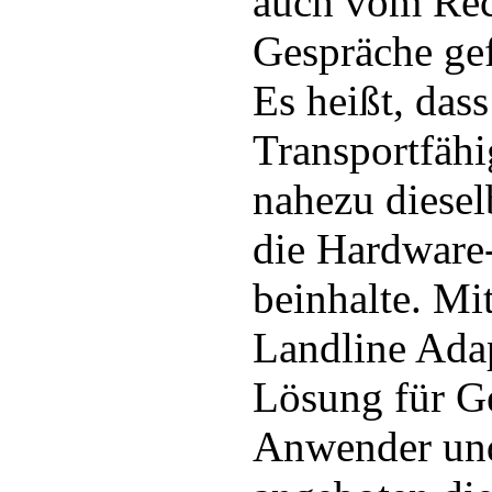
auch vom Rec
Gespräche ge
Es heißt, das
Transportfähi
nahezu diese
die Hardwar
beinhalte. M
Landline Adap
Lösung für G
Anwender und