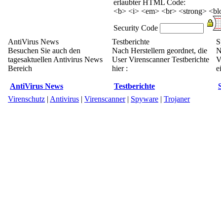
erlaubter HTML Code:
<b> <i> <em> <br> <strong> <blo
Security Code
AntiVirus News
Testberichte
S
Besuchen Sie auch den
Nach Herstellern geordnet, die
N
tagesaktuellen Antivirus News
User Virenscanner Testberichte
V
Bereich
hier :
e
AntiVirus News
Testberichte
Virenschutz
|
Antivirus
|
Virenscanner
|
Spyware
|
Trojaner