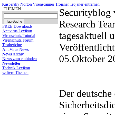
Kaspersky
Norton
Virenscanner
Trojaner
Trojaner entfernen
THEMEN
Securityblog
Research Tea
FREE Downloads
Antivirus Lexikon
tagesaktuell
Virenschutz Tutorial
Virenschutz Forum
Veröffentlich
Testberichte
AntiVirus News
News
Archiv
05.Oktober 2
News zum einbinden
Newsletter
Technik Lexikon
weitere Themen
Der deutsche
Sicherheitsdie