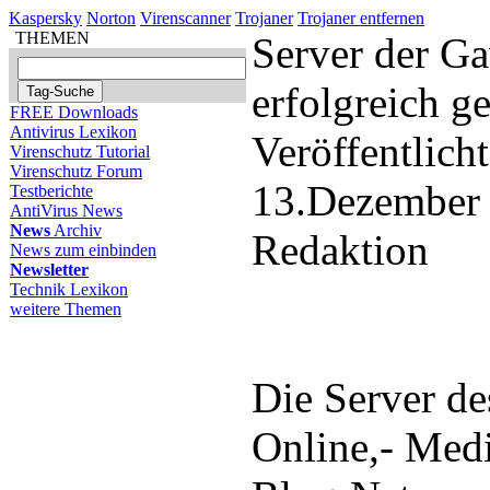
Kaspersky
Norton
Virenscanner
Trojaner
Trojaner entfernen
THEMEN
Server der G
erfolgreich g
FREE Downloads
Antivirus Lexikon
Veröffentlich
Virenschutz Tutorial
Virenschutz Forum
13.Dezember
Testberichte
AntiVirus News
News
Archiv
Redaktion
News zum einbinden
Newsletter
Technik Lexikon
weitere Themen
Die Server de
Online,- Medi