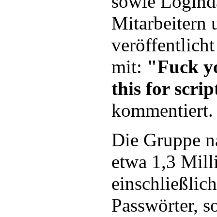
sowie Logind
Mitarbeitern 
veröffentlich
mit:
"Fuck y
this for scri
kommentiert.
Die Gruppe n
etwa 1,3 Mill
einschließlic
Passwörter, s