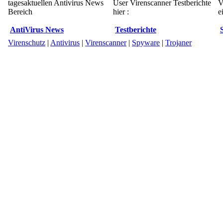
tagesaktuellen Antivirus News
User Virenscanner Testberichte
V
Bereich
hier :
e
AntiVirus News
Testberichte
Virenschutz
|
Antivirus
|
Virenscanner
|
Spyware
|
Trojaner