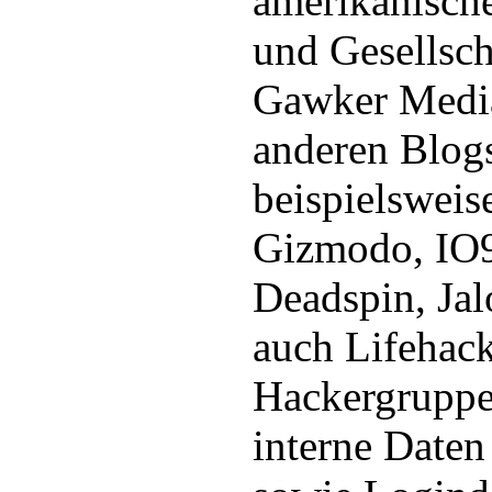
amerikanisch
und Gesellsc
Gawker Media
anderen Blog
beispielsweis
Gizmodo, IO9
Deadspin, Jal
auch Lifehack
Hackergruppe
interne Date