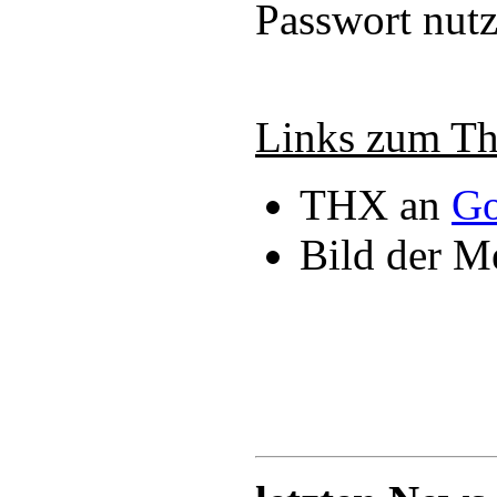
Passwort nutz
Links zum T
THX an
Go
Bild der M