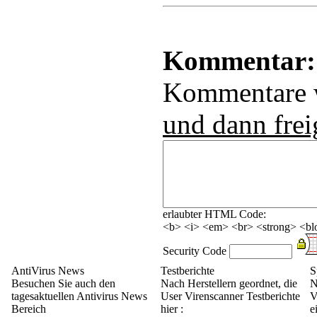
Kommentar:
Kommentare
und dann frei
erlaubter HTML Code:
<b> <i> <em> <br> <strong> <blo
Security Code
AntiVirus News
Testberichte
S
Besuchen Sie auch den
Nach Herstellern geordnet, die
N
tagesaktuellen Antivirus News
User Virenscanner Testberichte
V
Bereich
hier :
e