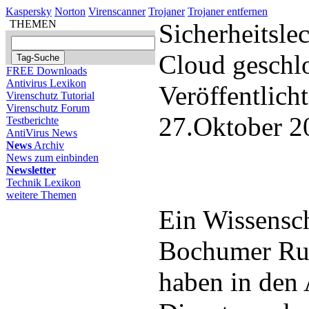
Kaspersky
Norton
Virenscanner
Trojaner
Trojaner entfernen
THEMEN
Sicherheitsle
Cloud geschl
FREE Downloads
Antivirus Lexikon
Veröffentlich
Virenschutz Tutorial
Virenschutz Forum
27.Oktober 2
Testberichte
AntiVirus News
News
Archiv
News zum einbinden
Newsletter
Technik Lexikon
weitere Themen
Ein Wissensch
Bochumer Ruh
haben in den