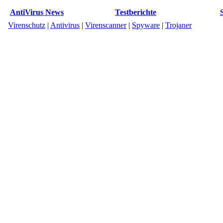
AntiVirus News
Testberichte
Virenschutz
|
Antivirus
|
Virenscanner
|
Spyware
|
Trojaner