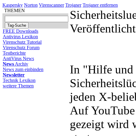
Kaspersky
Norton
Virenscanner
Trojaner
Trojaner entfernen
THEMEN
Sicherheitslu
Veröffentlic
FREE Downloads
Antivirus Lexikon
Virenschutz Tutorial
Virenschutz Forum
Testberichte
AntiVirus News
News
Archiv
In "Hilfe un
News zum einbinden
Newsletter
Sicherheitslü
Technik Lexikon
weitere Themen
jeden X-beli
Auf YouTube i
gezeigt wird w