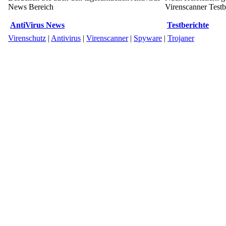
News Bereich
Virenscanner Testbe
AntiVirus News
Testberichte
Virenschutz
|
Antivirus
|
Virenscanner
|
Spyware
|
Trojaner