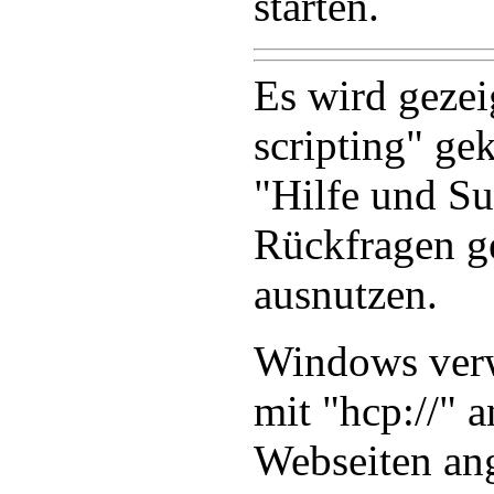
starten.
Es wird gezei
scripting" ge
"Hilfe und S
Rückfragen ge
ausnutzen.
Windows verw
mit "hcp://" 
Webseiten ang