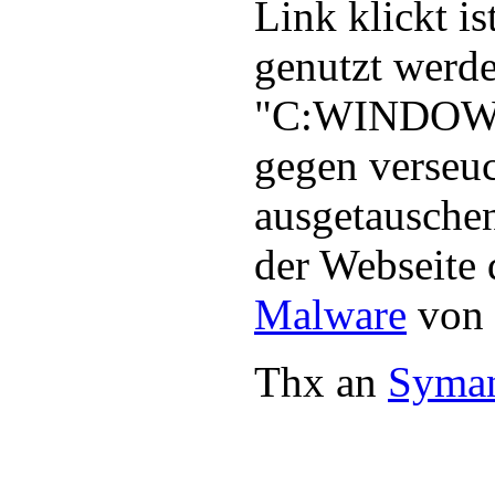
Link klickt i
genutzt werd
"C:WINDOWSP
gegen verseuc
ausgetauschen
der Webseite 
Malware
von 
Thx an
Syman