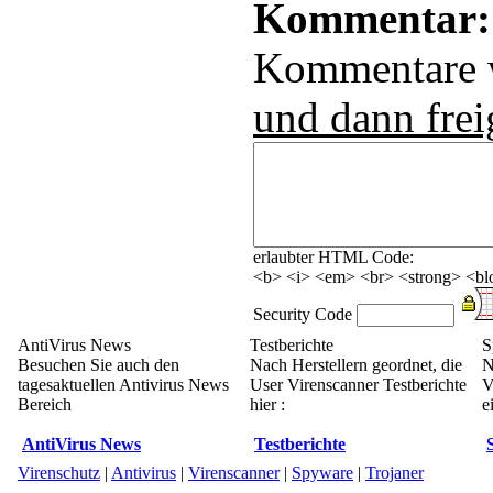
Kommentar:
Kommentare
und dann frei
erlaubter HTML Code:
<b> <i> <em> <br> <strong> <blo
Security Code
AntiVirus News
Testberichte
S
Besuchen Sie auch den
Nach Herstellern geordnet, die
N
tagesaktuellen Antivirus News
User Virenscanner Testberichte
V
Bereich
hier :
e
AntiVirus News
Testberichte
Virenschutz
|
Antivirus
|
Virenscanner
|
Spyware
|
Trojaner