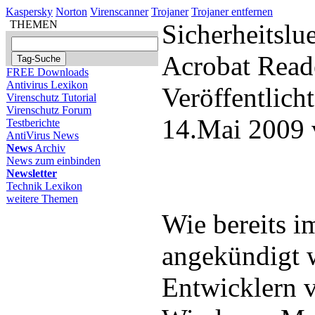
Kaspersky
Norton
Virenscanner
Trojaner
Trojaner entfernen
THEMEN
Sicherheitsl
Acrobat Read
FREE Downloads
Antivirus Lexikon
Veröffentlich
Virenschutz Tutorial
Virenschutz Forum
14.Mai 2009 
Testberichte
AntiVirus News
News
Archiv
News zum einbinden
Newsletter
Technik Lexikon
weitere Themen
Wie bereits i
angekündigt 
Entwicklern 