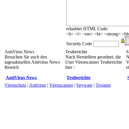
erlaubter HTML Code:
<b> <i> <em> <br> <strong> <blo
Security Code
AntiVirus News
Testberichte
S
Besuchen Sie auch den
Nach Herstellern geordnet, die
N
tagesaktuellen Antivirus News
User Virenscanner Testberichte
V
Bereich
hier :
e
AntiVirus News
Testberichte
Virenschutz
|
Antivirus
|
Virenscanner
|
Spyware
|
Trojaner