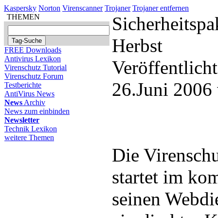
Kaspersky
Norton
Virenscanner
Trojaner
Trojaner entfernen
THEMEN
Sicherheitspa
Herbst
FREE Downloads
Antivirus Lexikon
Veröffentlich
Virenschutz Tutorial
Virenschutz Forum
26.Juni 2006
Testberichte
AntiVirus News
News
Archiv
News zum einbinden
Newsletter
Technik Lexikon
weitere Themen
Die Virensch
startet im k
seinen Webdi