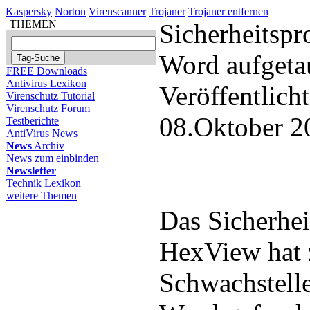
Kaspersky
Norton
Virenscanner
Trojaner
Trojaner entfernen
THEMEN
Sicherheitspr
Word aufgeta
FREE Downloads
Antivirus Lexikon
Veröffentlich
Virenschutz Tutorial
Virenschutz Forum
08.Oktober 2
Testberichte
AntiVirus News
News
Archiv
News zum einbinden
Newsletter
Technik Lexikon
weitere Themen
Das Sicherhe
HexView hat 
Schwachstelle