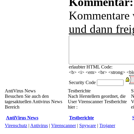
Kommentar:
Kommentare
und dann frei
erlaubter HTML Code:
<b> <i> <em> <br> <strong> <blo
Security Code
AntiVirus News
Testberichte
S
Besuchen Sie auch den
Nach Herstellern geordnet, die
N
tagesaktuellen Antivirus News
User Virenscanner Testberichte
V
Bereich
hier :
e
AntiVirus News
Testberichte
Virenschutz
|
Antivirus
|
Virenscanner
|
Spyware
|
Trojaner