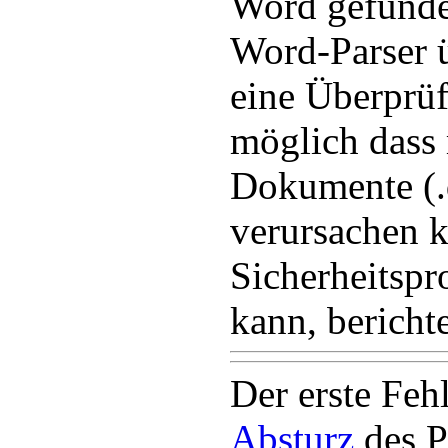
Word gefunde
Word-Parser 
eine Überprüfu
möglich dass
Dokumente (.
verursachen 
Sicherheitsp
kann, berichte
Der erste Feh
Absturz
des 