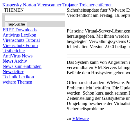
Kaspersky
Norton
Virenscanner
Trojaner
Trojaner entfernen
THEMEN
Sicherheitsupdate fuer VMware 
Veröffentlicht am Freitag, 19.Se
FREE Downloads
Für seine Virtual-Server-Lösung
Antivirus Lexikon
herausgegeben. Mit ihnen werden k
Virenschutz Tutorial
beigelegten Verwaltungssystems
Virenschutz Forum
fehlerhaften Version 2.0.0 beilag 
Testberichte
AntiVirus News
News
Archiv
Das System kann von Angreifern 
News zum einbinden
verwundbaren VM-Servers lahmgel
Newsletter
Befehle dem Hostsystem geben w
Technik Lexikon
weitere Themen
Offenbar sind andere WMware-Pro
Problem nicht betroffen. Die Upd
werden. Schon kurz nach seinem E
Zeiteinstellung der Gastsysteme 
Umgebung bescherte der Virtualis
Sicherheitsprobleme.
zu
VMware