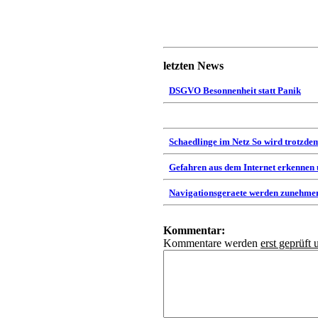
letzten News
DSGVO Besonnenheit statt Panik
Schaedlinge im Netz So wird trotzdem
Gefahren aus dem Internet erkennen
Navigationsgeraete werden zunehmen
Kommentar:
Kommentare werden
erst geprüft 