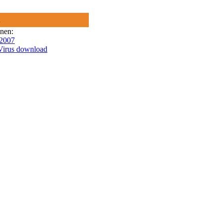
R
onen:
 2007
Virus download