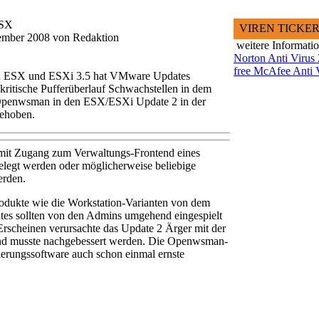
ESX
VIREN TICKE
ptember 2008 von Redaktion
weitere Informati
Norton Anti Virus
free McAfee Anti 
en ESX und ESXi 3.5 hat VMware Updates
ritische Pufferüberlauf Schwachstellen in dem
 Openwsman in den ESX/ESXi Update 2 in der
behoben.
mit Zugang zum Verwaltungs-Frontend eines
egt werden oder möglicherweise beliebige
erden.
dukte wie die Workstation-Varianten von dem
ates sollten von den Admins umgehend eingespielt
rscheinen verursachte das Update 2 Ärger mit der
und musste nachgebessert werden. Die Openwsman-
ierungssoftware auch schon einmal ernste