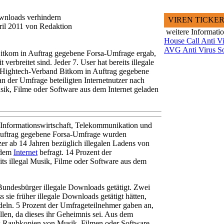
ownloads verhindern
VIREN TICKE
ril 2011 von Redaktion
weitere Informati
House Call Anti Vi
AVG Anti Virus S
tkom in Auftrag gegebene Forsa-Umfrage ergab,
erbreitet sind. Jeder 7. User hat bereits illegale
 Hightech-Verband Bitkom in Auftrag gegebene
an der Umfrage beteiligten Internetnutzer nach
ik, Filme oder Software aus dem Internet geladen
Informationswirtschaft, Telekommunikation und
uftrag gegebene Forsa-Umfrage wurden
zer ab 14 Jahren bezüglich illegalen Ladens von
 dem
Internet
befragt. 14 Prozent der
ts illegal Musik, Filme oder Software aus dem
Bundesbürger illegale Downloads getätigt. Zwei
s sie früher illegale Downloads getätigt hätten,
ndeln. 5 Prozent der Umfrageteilnehmer gaben an,
llen, da dieses ihr Geheimnis sei. Aus dem
s Raubkopien von Musik, Filmen oder Software