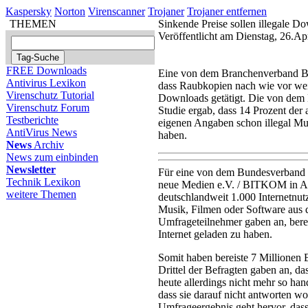
Kaspersky
Norton
Virenscanner
Trojaner
Trojaner entfernen
THEMEN
Sinkende Preise sollen illegale D
Veröffentlicht am Dienstag, 26.Ap
FREE Downloads
Eine von dem Branchenverband Bi
Antivirus Lexikon
dass Raubkopien nach wie vor weit v
Virenschutz Tutorial
Downloads getätigt. Die von dem
Virenschutz Forum
Studie ergab, dass 14 Prozent der 
Testberichte
eigenen Angaben schon illegal Mus
AntiVirus News
haben.
News
Archiv
News zum einbinden
Newsletter
Für eine von dem Bundesverband 
Technik Lexikon
neue Medien e.V. / BITKOM in A
weitere Themen
deutschlandweit 1.000 Internetnut
Musik, Filmen oder Software aus
Umfrageteilnehmer gaben an, berei
Internet geladen zu haben.
Somit haben bereiste 7 Millionen 
Drittel der Befragten gaben an, das
heute allerdings nicht mehr so ha
dass sie darauf nicht antworten wo
Umfrageergebnis geht hervor, das