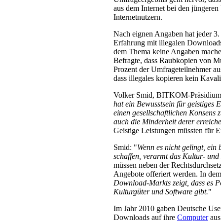
aus dem Internet bei den jüngeren U
Internetnutzern.
Nach eignen Angaben hat jeder 3.
Erfahrung mit illegalen Download
dem Thema keine Angaben machen. 
Befragte, dass Raubkopien von Mu
Prozent der Umfrageteilnehmer au
dass illegales kopieren kein Kavalie
Volker Smid, BITKOM-Präsidiumsm
hat ein Bewusstsein für geistiges 
einen gesellschaftlichen Konsens
auch die Minderheit derer erreiche
Geistige Leistungen müssten für Erf
Smid: "
Wenn es nicht gelingt, ein
schaffen, verarmt das Kultur- un
müssen neben der Rechtsdurchsetzu
Angebote offeriert werden. In dem
Download-Markts zeigt, dass es Pot
Kulturgüter und Software gibt.
"
Im Jahr 2010 gaben Deutsche User
Downloads auf ihre
Computer
aus