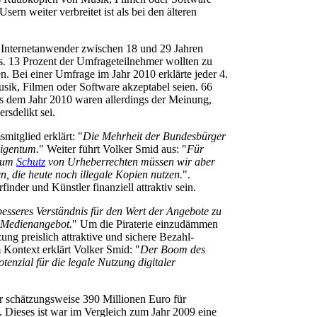
sern weiter verbreitet ist als bei den älteren
 Internetanwender zwischen 18 und 29 Jahren
s. 13 Prozent der Umfrageteilnehmer wollten zu
Bei einer Umfrage im Jahr 2010 erklärte jeder 4.
sik, Filmen oder Software akzeptabel seien. 66
s dem Jahr 2010 waren allerdings der Meinung,
rsdelikt sei.
itglied erklärt: "
Die Mehrheit der Bundesbürger
Eigentum.
" Weiter führt Volker Smid aus: "
Für
 zum
Schutz
von Urheberrechten müssen wir aber
n, die heute noch illegale Kopien nutzen.
".
inder und Künstler finanziell attraktiv sein.
 besseres Verständnis für den Wert der Angebote zu
d Medienangebot.
" Um die Piraterie einzudämmen
ng preislich attraktive und sichere Bezahl-
 Kontext erklärt Volker Smid: "
Der Boom des
enzial für die legale Nutzung digitaler
 schätzungsweise 390 Millionen Euro für
. Dieses ist war im Vergleich zum Jahr 2009 eine