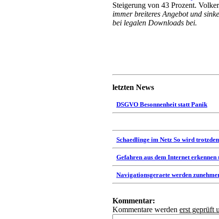
Steigerung von 43 Prozent. Volk
immer breiteres Angebot und sink
bei legalen Downloads bei.
letzten News
DSGVO Besonnenheit statt Panik
Schaedlinge im Netz So wird trotzdem
Gefahren aus dem Internet erkennen
Navigationsgeraete werden zunehmen
Kommentar:
Kommentare werden
erst geprüft 