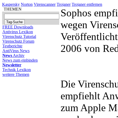
Kaspersky
Norton
Virenscanner
Trojaner
Trojaner entfernen
THEMEN
Sophos empfi
wegen Virens
FREE Downloads
Antivirus Lexikon
Veröffentlicht
Virenschutz Tutorial
Virenschutz Forum
2006 von Red
Testberichte
AntiVirus News
News
Archiv
News zum einbinden
Newsletter
Technik Lexikon
weitere Themen
Die Virensch
empfiehlt A
zum Apple Ma