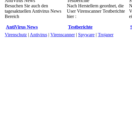
AntiVirus News
Testberichte
S
Besuchen Sie auch den
Nach Herstellern geordnet, die
N
tagesaktuellen Antivirus News
User Virenscanner Testberichte
V
Bereich
hier :
e
AntiVirus News
Testberichte
Virenschutz
|
Antivirus
|
Virenscanner
|
Spyware
|
Trojaner