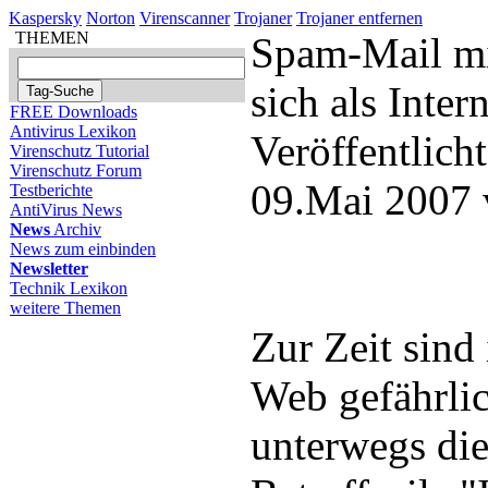
Kaspersky
Norton
Virenscanner
Trojaner
Trojaner entfernen
THEMEN
Spam-Mail mit
sich als Inter
FREE Downloads
Antivirus Lexikon
Veröffentlich
Virenschutz Tutorial
Virenschutz Forum
09.Mai 2007 
Testberichte
AntiVirus News
News
Archiv
News zum einbinden
Newsletter
Technik Lexikon
weitere Themen
Zur Zeit sin
Web gefährli
unterwegs die