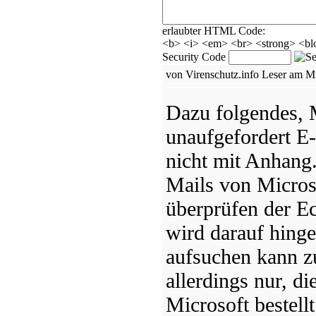
erlaubter HTML Code:
<b> <i> <em> <br> <strong> <blo
Security Code
von Virenschutz.info Leser am M
Dazu folgendes, M
unaufgefordert E
nicht mit Anhang
Mails von Micro
überprüfen der E
wird darauf hing
aufsuchen kann 
allerdings nur, di
Microsoft bestell