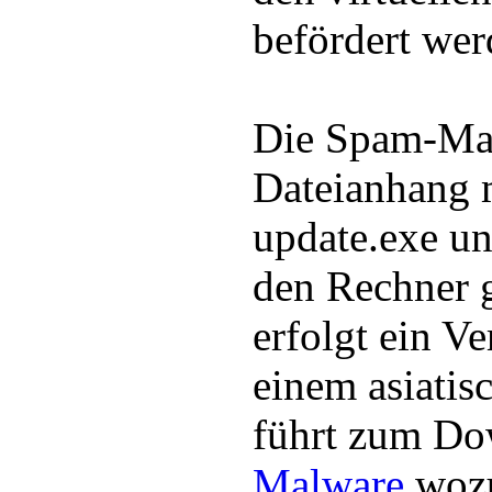
befördert wer
Die Spam-Mai
Dateianhang m
update.exe un
den Rechner g
erfolgt ein V
einem asiatis
führt zum Do
Malware
woz