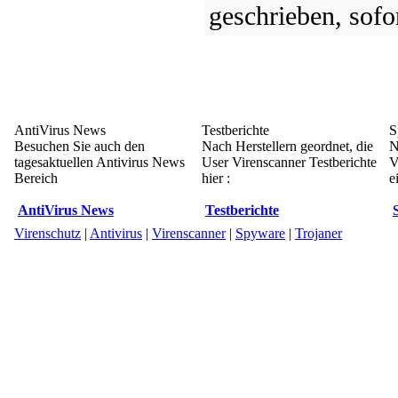
geschrieben, sofo
AntiVirus News
Testberichte
S
Besuchen Sie auch den
Nach Herstellern geordnet, die
N
tagesaktuellen Antivirus News
User Virenscanner Testberichte
V
Bereich
hier :
e
AntiVirus News
Testberichte
Virenschutz
|
Antivirus
|
Virenscanner
|
Spyware
|
Trojaner