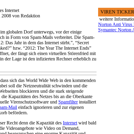
s Internet
VIREN TICKE
li 2008 von Redaktion
weitere Informati
Norton Anti Virus
Symantec Norton A
 im globalen Dorf unterwegs, vor der einige
ich in Form von Spam-Mails verbreitet. Die Spam-
2: Das Jahr in dem das Internet stirbt.”, “Secret
eaked?” bzw. “2012: The Year The Internet Ends”
fnet, der fängt sich einen virtuellen Störenfried mit
n der Lage ist den infizierten Rechner erheblich zu
n dass sich das World Wide Web in den kommenden
bei soll die Netzneutralität schwinden und die
ebseiten blockieren und die stark steigende
die Kapazitäten des Netzes bis an die Oberkante
tuelle Virenschutzsoftware und
Spamfilter
installiert
pam-Mail
einfach ignorieren und zur eigenen
korb befördern.
ser Recht denn die Kapazität des
Internet
wird bald
die Videoangebote wie Video on Demand,
nd beanspruchen eine enorme Kapazität und