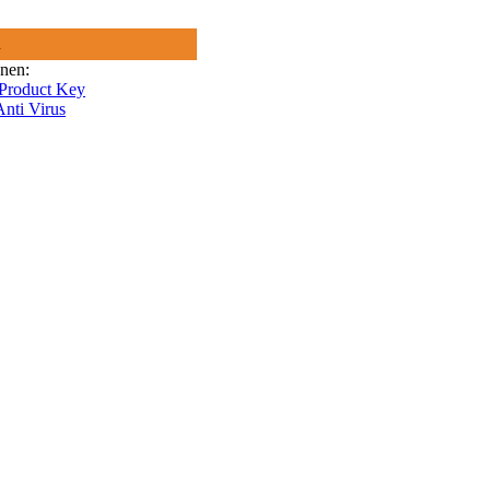
R
onen:
 Product Key
nti Virus