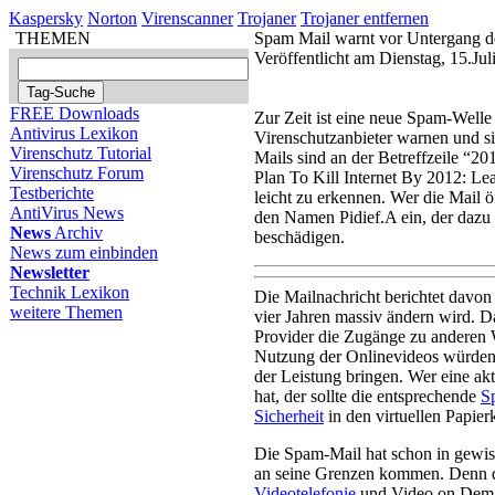
Kaspersky
Norton
Virenscanner
Trojaner
Trojaner entfernen
THEMEN
Spam Mail warnt vor Untergang de
Veröffentlicht am Dienstag, 15.Ju
FREE Downloads
Zur Zeit ist eine neue Spam-Welle
Antivirus Lexikon
Virenschutzanbieter warnen und s
Virenschutz Tutorial
Mails sind an der Betreffzeile “201
Virenschutz Forum
Plan To Kill Internet By 2012: L
Testberichte
leicht zu erkennen. Wer die Mail öf
AntiVirus News
den Namen Pidief.A ein, der dazu i
News
Archiv
beschädigen.
News zum einbinden
Newsletter
Technik Lexikon
Die Mailnachricht berichtet davo
weitere Themen
vier Jahren massiv ändern wird. Da
Provider die Zugänge zu anderen W
Nutzung der Onlinevideos würden 
der Leistung bringen. Wer eine ak
hat, der sollte die entsprechende
S
Sicherheit
in den virtuellen Papier
Die Spam-Mail hat schon in gewis
an seine Grenzen kommen. Denn 
Videotelefonie
und Video on Dema