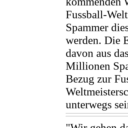
kommenden W
Fussball-Welt
Spammer dies
werden. Die 
davon aus da
Millionen Sp
Bezug zur Fus
Weltmeisters
unterwegs se
"Wir gehen da