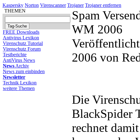
Kaspersky
Norton
Virenscanner
Trojaner
Trojaner entfernen
THEMEN
Spam Versend
WM 2006
FREE Downloads
Antivirus Lexikon
Veröffentlich
Virenschutz Tutorial
Virenschutz Forum
2006 von Red
Testberichte
AntiVirus News
News
Archiv
News zum einbinden
Newsletter
Technik Lexikon
weitere Themen
Die Virensch
BlackSpider 
rechnet damit