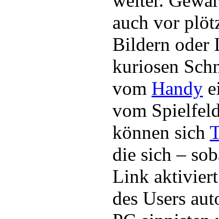
weiter. Gewarn
auch vor plöt
Bildern oder 
kuriosen Sch
vom
Handy
e
vom Spielfeld
können sich
T
die sich – so
Link aktivier
des Users aut