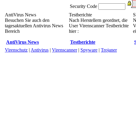
Security Code
AntiVirus News
Testberichte
S
Besuchen Sie auch den
Nach Herstellern geordnet, die
N
tagesaktuellen Antivirus News
User Virenscanner Testberichte
V
Bereich
hier :
e
AntiVirus News
Testberichte
Virenschutz
|
Antivirus
|
Virenscanner
|
Spyware
|
Trojaner