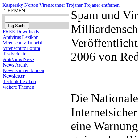
Kaspersky
Norton
Virenscanner
Trojaner
Trojaner entfernen
THEMEN
Spam und Vir
Milliardensc
FREE Downloads
Antivirus Lexikon
Veröffentlich
Virenschutz Tutorial
Virenschutz Forum
2006 von Red
Testberichte
AntiVirus News
News
Archiv
News zum einbinden
Newsletter
Technik Lexikon
weitere Themen
Die Nationale 
Internetsicher
eine Warnung