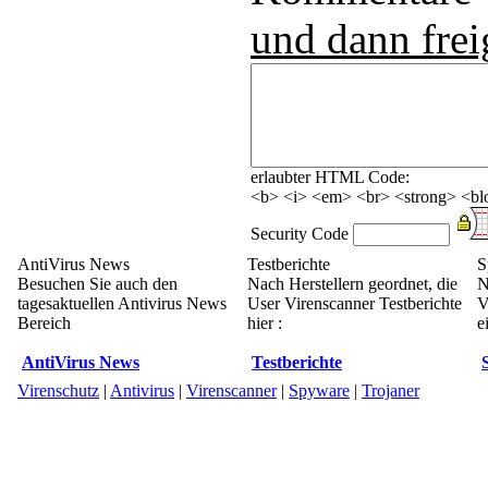
und dann frei
erlaubter HTML Code:
<b> <i> <em> <br> <strong> <blo
Security Code
AntiVirus News
Testberichte
S
Besuchen Sie auch den
Nach Herstellern geordnet, die
N
tagesaktuellen Antivirus News
User Virenscanner Testberichte
V
Bereich
hier :
e
AntiVirus News
Testberichte
Virenschutz
|
Antivirus
|
Virenscanner
|
Spyware
|
Trojaner