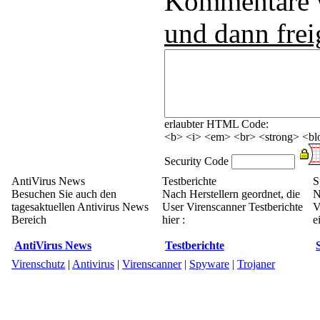
Kommentare
und dann frei
erlaubter HTML Code:
<b> <i> <em> <br> <strong> <blo
Security Code
AntiVirus News
Testberichte
S
Besuchen Sie auch den
Nach Herstellern geordnet, die
N
tagesaktuellen Antivirus News
User Virenscanner Testberichte
V
Bereich
hier :
e
AntiVirus News
Testberichte
Virenschutz
|
Antivirus
|
Virenscanner
|
Spyware
|
Trojaner