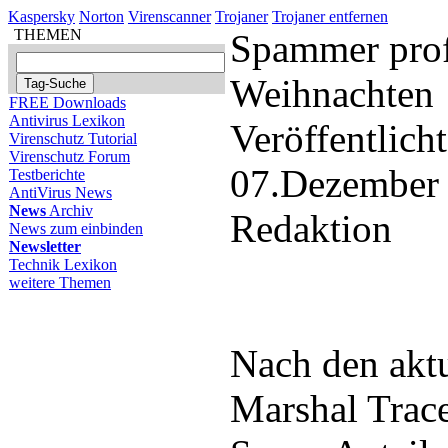
Kaspersky
Norton
Virenscanner
Trojaner
Trojaner entfernen
THEMEN
Spammer prof
Weihnachten
FREE Downloads
Antivirus Lexikon
Veröffentlich
Virenschutz Tutorial
Virenschutz Forum
07.Dezember
Testberichte
AntiVirus News
News
Archiv
Redaktion
News zum einbinden
Newsletter
Technik Lexikon
weitere Themen
Nach den aktu
Marshal Trace