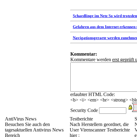
Schaedlinge im Netz So wird trotzdem
Gefahren aus dem Internet erkennen
Navigationsgeraete werden zunehmen
Kommentar:
Kommentare werden
erst geprüft 
erlaubter HTML Code:
<b> <i> <em> <br> <strong> <blo
Security Code
AntiVirus News
Testberichte
S
Besuchen Sie auch den
Nach Herstellern geordnet, die
N
tagesaktuellen Antivirus News
User Virenscanner Testberichte
V
Bereich
hier :
e