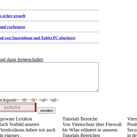
 sicher gesurft
 und vorbeugen
d von Smartphone und Tablet PC abgeloest
und dann freigeschaltet
.
ckquote> <tt> <li> <ol> <ul>
pyware Lexikon
Tutorials Bereiche
Vire
ach Vorbild unseres
Von Virenschutz über Firewall
Prod
irenlexikons haben wir auch
bis Wlan erläutert in unseren
Secur
in eigenes :
Tutorials Bereichen
in de