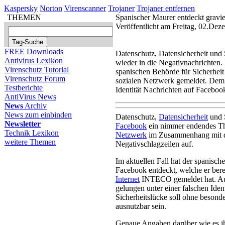
Kaspersky
Norton
Virenscanner
Trojaner
Trojaner entfernen
THEMEN
Spanischer Maurer entdeckt gravi
Veröffentlicht am Freitag, 02.De
FREE Downloads
Datenschutz, Datensicherheit und
Antivirus Lexikon
wieder in die Negativnachrichten.
Virenschutz Tutorial
spanischen Behörde für Sicherhei
Virenschutz Forum
sozialen Netzwerk gemeldet. Dem H
Testberichte
Identität Nachrichten auf Faceboo
AntiVirus News
News
Archiv
News zum einbinden
Datenschutz,
Datensicherheit
und S
Newsletter
Facebook
ein nimmer endendes The
Technik Lexikon
Netzwerk
im Zusammenhang mit
weitere Themen
Negativschlagzeilen auf.
Im aktuellen Fall hat der spanisch
Facebook entdeckt, welche er bere
Internet
INTECO gemeldet hat. Auf
gelungen unter einer falschen Ide
Sicherheitslücke soll ohne beson
ausnutzbar sein.
Genaue Angaben darüber wie es i