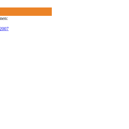
R
onen:
 2007