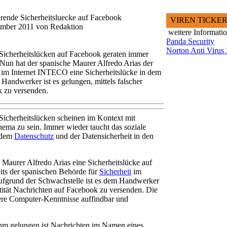
erende Sicherheitsluecke auf Facebook
VIREN TICKE
zember 2011 von Redaktion
weitere Informati
Panda Security
Norton Anti Virus
 Sicherheitslücken auf Facebook geraten immer
 Nun hat der spanische Maurer Alfredo Arias der
t im Internet INTECO eine Sicherheitslücke in dem
andwerker ist es gelungen, mittels falscher
k zu versenden.
icherheitslücken scheinen im Kontext mit
ma zu sein. Immer wieder taucht das soziale
 dem
Datenschutz
und der Datensicherheit in den
e Maurer Alfredo Arias eine Sicherheitslücke auf
its der spanischen Behörde für
Sicherheit
im
grund der Schwachstelle ist es dem Handwerker
ntität Nachrichten auf Facebook zu versenden. Die
dere Computer-Kenntnisse auffindbar und
hm gelungen ist Nachrichten im Namen eines