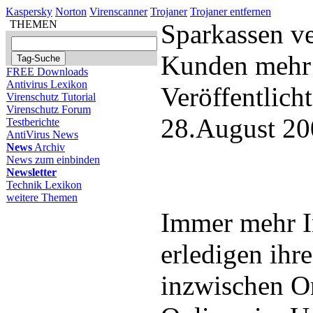
Kaspersky
Norton
Virenscanner
Trojaner
Trojaner entfernen
THEMEN
Sparkassen ve
Kunden mehr 
FREE Downloads
Antivirus Lexikon
Veröffentlich
Virenschutz Tutorial
Virenschutz Forum
28.August 20
Testberichte
AntiVirus News
News
Archiv
News zum einbinden
Newsletter
Technik Lexikon
weitere Themen
Immer mehr I
erledigen ihr
inzwischen O