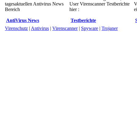
tagesaktuellen Antivirus News
User Virenscanner Testberichte
V
Bereich
hier :
e
AntiVirus News
Testberichte
Virenschutz
|
Antivirus
|
Virenscanner
|
Spyware
|
Trojaner