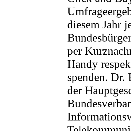
Umfrageergeb
diesem Jahr j
Bundesbürger 
per Kurznach
Handy respek
spenden. Dr. 
der Hauptgesc
Bundesverba
Informationsw
Telekommunik