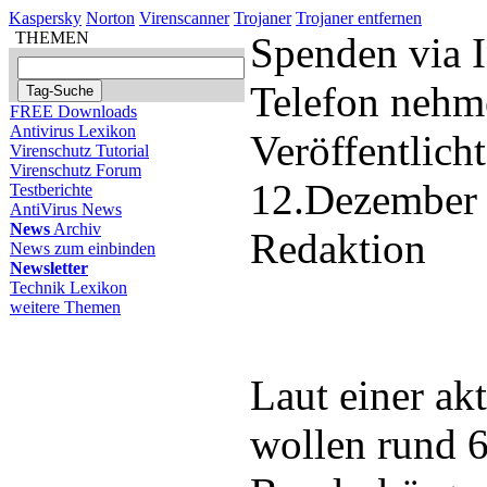
Kaspersky
Norton
Virenscanner
Trojaner
Trojaner entfernen
THEMEN
Spenden via 
Telefon nehm
FREE Downloads
Antivirus Lexikon
Veröffentlich
Virenschutz Tutorial
Virenschutz Forum
12.Dezember
Testberichte
AntiVirus News
News
Archiv
Redaktion
News zum einbinden
Newsletter
Technik Lexikon
weitere Themen
Laut einer ak
wollen rund 6