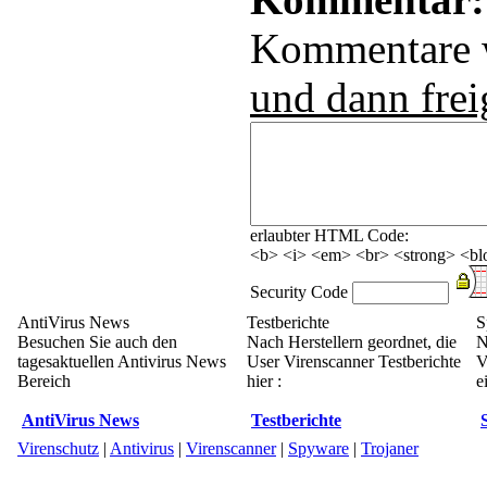
Kommentare
und dann frei
erlaubter HTML Code:
<b> <i> <em> <br> <strong> <blo
Security Code
AntiVirus News
Testberichte
S
Besuchen Sie auch den
Nach Herstellern geordnet, die
N
tagesaktuellen Antivirus News
User Virenscanner Testberichte
V
Bereich
hier :
e
AntiVirus News
Testberichte
Virenschutz
|
Antivirus
|
Virenscanner
|
Spyware
|
Trojaner